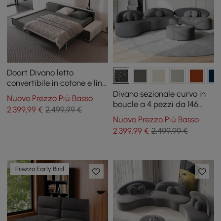
Doart Divano letto
convertibile in cotone e lino
108,3 pollici modulare ad
Divano sezionale curvo in
Nuovo Prezzo Più Basso
angolo a forma di L a 4
boucle a 4 pezzi da 146
2.399
,99
€
2.499,99 €
posti
pollici con pouf e cuscini
Nuovo Prezzo Più Basso
2.399
,99
€
2.499,99 €
Prezzo Early Bird