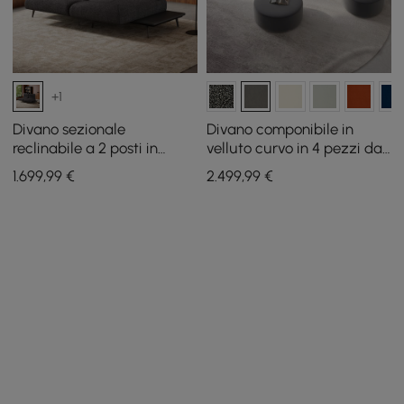
+1
Divano sezionale
Divano componibile in
reclinabile a 2 posti in
velluto curvo in 4 pezzi da
tessuto tinto in filo e
146" con pouf e cuscini
1.699
,99
€
2.499
,99
€
similpelle