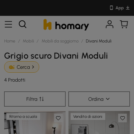
App
Home
/
Mobili
/
Mobili da soggiorno
/
Divani Moduli
Grigio scuro Divani Moduli
Cerca
4 Prodotti
Filtra
Ordina
Ritorno a scuola
Vendita di azioni