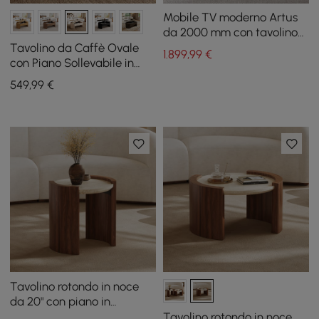
Mobile TV moderno Artus
da 2000 mm con tavolino
da caffè in pietra
Tavolino da Caffè Ovale
1.899
,99
€
sinterizzata
con Piano Sollevabile in
Stile Mid-Century Moderno
549
,99
€
da 47"
Tavolino rotondo in noce
da 20" con piano in
travertino
Tavolino rotondo in noce