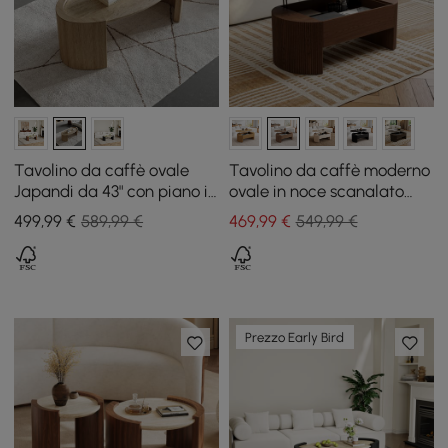
Tavolino da caffè ovale
Tavolino da caffè moderno
Japandi da 43" con piano in
ovale in noce scanalato
travertino
regolabile in altezza, 120
499
,99
€
589,99 €
469
,99
€
549,99 €
cm
Prezzo Early Bird