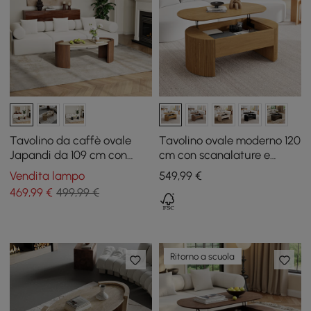
Tavolino da caffè ovale
Tavolino ovale moderno 120
Japandi da 109 cm con
cm con scanalature e
piano in travertino
piano sollevabile, naturale
Vendita lampo
549
,99
€
469
,99
€
499,99 €
Ritorno a scuola