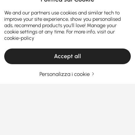
We and our partners use cookies and similar tech to
improve your site experience, show you personalised
ads, recommend products you'll love! Manage your
cookie settings at any time. For more info, visit our
cookie-policy
Accept all
Personalizza i cookie
Una guida pratica alla scelta dei mobili per
il soggiorno
Cosa rende i mobili da soggiorno i
protagonisti della tua casa?
Sei mai entrato nel tuo salotto e hai pensato:
Vedi Più
«Manca qualcosa»? Non sei solo. L'
arredamento da
Products in the current category have been updated to show the latest 13 items
soggiorno
giusto può trasformare uno spazio