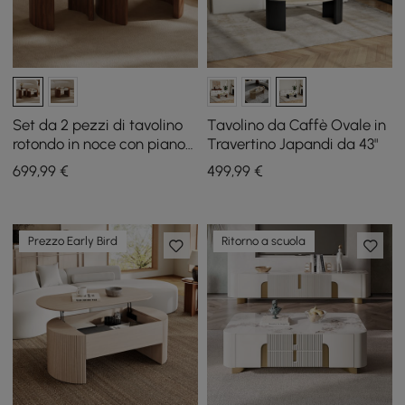
Set da 2 pezzi di tavolino
Tavolino da Caffè Ovale in
rotondo in noce con piano
Travertino Japandi da 43"
in travertino (20" - 28")
699
,99
€
499
,99
€
Prezzo Early Bird
Ritorno a scuola