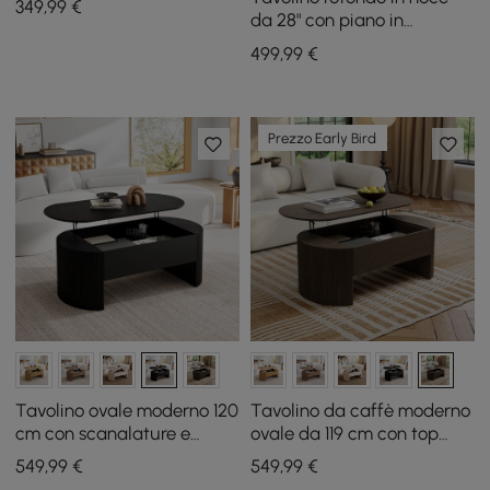
349
,99
€
da 28" con piano in
travertino
499
,99
€
Prezzo Early Bird
Tavolino ovale moderno 120
Tavolino da caffè moderno
cm con scanalature e
ovale da 119 cm con top
piano sollevabile, nero
sollevabile stile Mid-
549
,99
€
549
,99
€
Century