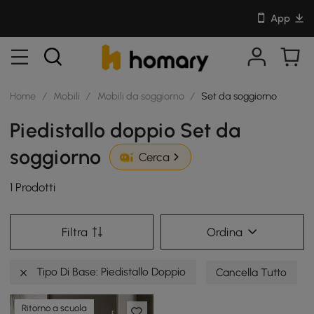
App
Home
/
Mobili
/
Mobili da soggiorno
/
Set da soggiorno
Piedistallo doppio Set da
soggiorno
Cerca
1 Prodotti
Filtra
Ordina
Tipo Di Base: Piedistallo Doppio
Cancella Tutto
Ritorno a scuola