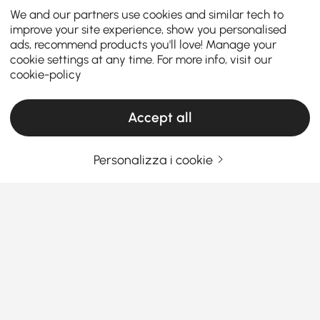
We and our partners use cookies and similar tech to
improve your site experience, show you personalised
ads, recommend products you'll love! Manage your
cookie settings at any time. For more info, visit our
cookie-policy
Accept all
Personalizza i cookie
Guida all'acquisto di set per soggiorno per
stile e comfort
Perché scegliere i giusti set da soggiorno
può trasformare il tuo spazio
Ti sei mai chiesto come i perfetti
set di mobili per
Vedi Più
soggiorno
possano cambiare totalmente l'atmosfera
Products in the current category have been updated to show the latest 1 items