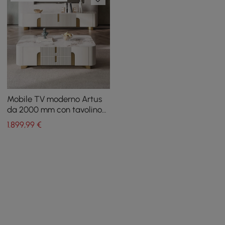
Mobile TV moderno Artus
da 2000 mm con tavolino
da caffè in pietra
1.899
,99
€
sinterizzata