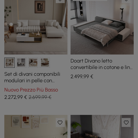
Doart Divano letto
convertibile in cotone e lino
108,3 pollici modulare ad
Set di divani componibili
2.499
,99
€
angolo a forma di L a 4
modulari in pelle con
posti
tavolino da caffè in noce
Nuovo Prezzo Più Basso
2.272
,99
€
2.699,99 €