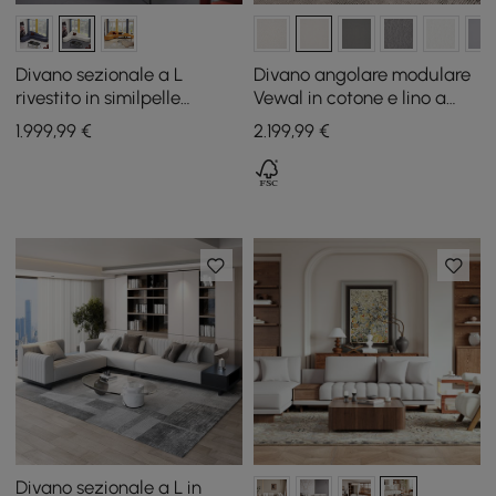
Divano sezionale a L
Divano angolare modulare
rivestito in similpelle
Vewal in cotone e lino a
bianca da 2 pezzi
forma di L, 320 cm, con
1.999
,99
€
2.199
,99
€
chaise longue e pouf
Divano sezionale a L in