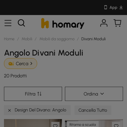
App
Home
/
Mobili
/
Mobili da soggiorno
/
Divani Moduli
Angolo Divani Moduli
Cerca
20 Prodotti
Filtra
Ordina
Design Del Divano: Angolo
Cancella Tutto
Ritorno a scuola