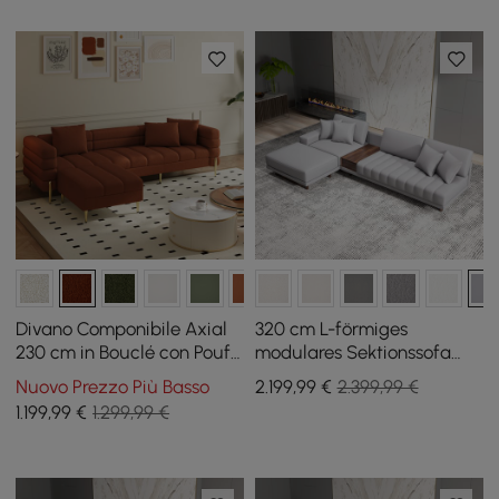
Divano Componibile Axial
320 cm L-förmiges
230 cm in Bouclé con Pouf
modulares Sektionssofa
e Gambe Dorate
Vewal aus Performance-
Nuovo Prezzo Più Basso
2.199
,99
€
2.399,99 €
Leder mit Chaiselongue
1.199
,99
€
1.299,99 €
und Ottomane