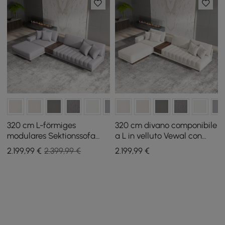
320 cm L-förmiges
320 cm divano componibile
modulares Sektionssofa
a L in velluto Vewal con
Vewal aus Baumwolle und
chaise longue e ottomana
2.199
,99
€
2.399,99 €
2.199
,99
€
Leinen mit Chaiselongue
und Ottoman