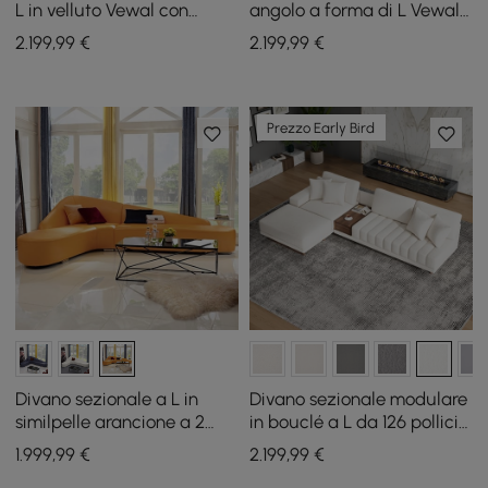
L in velluto Vewal con
angolo a forma di L Vewal
chaise longue e pouf
da 320 cm in bouclé con
2.199
,99
€
2.199
,99
€
chaise longue e pouf
Prezzo Early Bird
Divano sezionale a L in
Divano sezionale modulare
similpelle arancione a 2
in bouclé a L da 126 pollici
pezzi
Vewal con chaise longue e
1.999
,99
€
2.199
,99
€
pouf