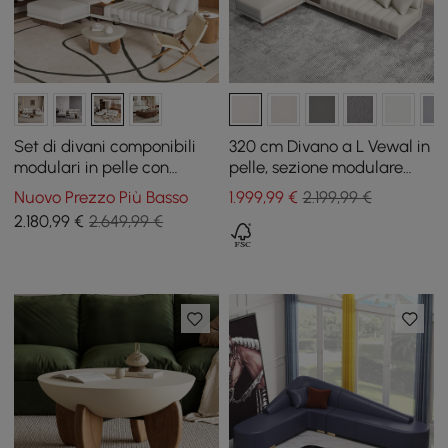
Set di divani componibili
320 cm Divano a L Vewal in
modulari in pelle con
pelle, sezione modulare
tavolino da caffè in
con chaise longue e pouf
Nuovo Prezzo Più Basso
1.999
,99
€
2.199,99 €
cemento
2.180
,99
€
2.649,99 €