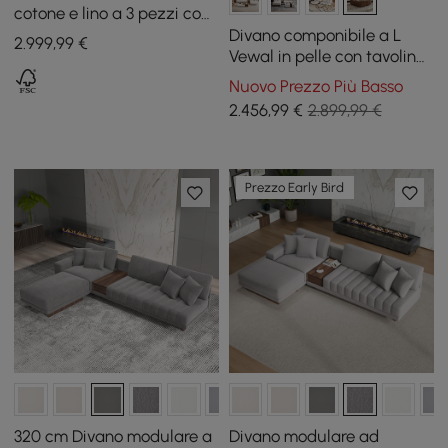
cotone e lino a 3 pezzi con
vano portaoggetti laterale
Divano componibile a L
2.999
,99
€
aperto
Vewal in pelle con tavolino
da caffè quadrato
Nuovo Prezzo Più Basso
2.456
,99
€
2.899,99 €
Prezzo Early Bird
320 cm Divano modulare a
Divano modulare ad