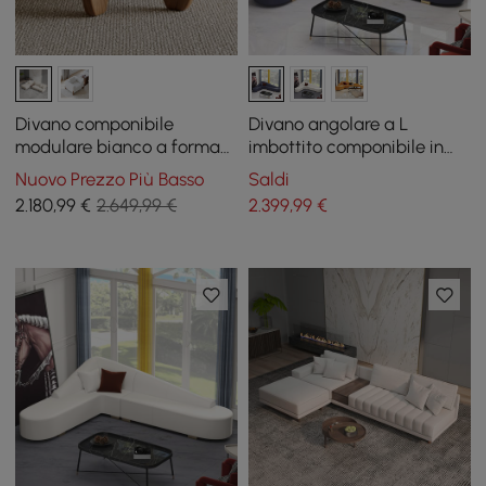
Divano componibile
Divano angolare a L
modulare bianco a forma
imbottito componibile in
di L da 126 pollici con
ecopelle blu moderno
Nuovo Prezzo Più Basso
Saldi
contenitore e tavolino da
2.180
,99
€
2.649,99 €
2.399
,99
€
caffè in cemento