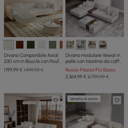
Divano Componibile Axial
Divano modulare Vewal in
230 cm in Bouclé con Pouf
pelle con tavolino da caffè
e Gambe Dorate
in blocco di legno
1.199
,99
€
1.499,99 €
Nuovo Prezzo Più Basso
2.364
,99
€
2.799,99 €
Vendita di azioni