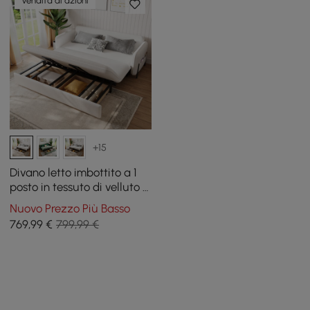
Vendita di azioni
+15
Divano letto imbottito a 1
posto in tessuto di velluto a
coste bianco con
Nuovo Prezzo Più Basso
contenitore e cuscini, 136
769
,99
€
799,99 €
cm