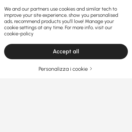
We and our partners use cookies and similar tech to
improve your site experience, show you personalised
ads, recommend products you'll love! Manage your
cookie settings at any time. For more info, visit our
cookie-policy
Accept all
Personalizza i cookie
Una guida pratica alla scelta dei mobili per
il soggiorno
Cosa rende i mobili da soggiorno i
protagonisti della tua casa?
Sei mai entrato nel tuo salotto e hai pensato: