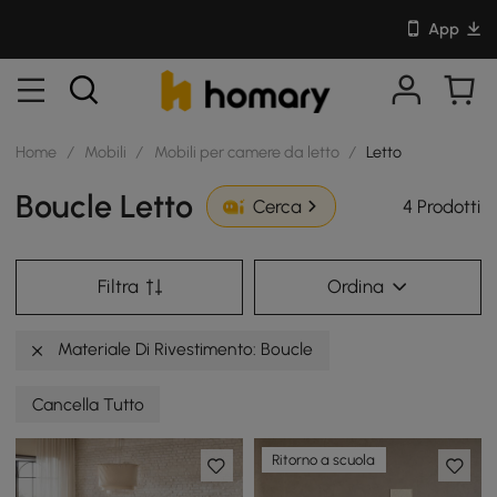
App
Home
/
Mobili
/
Mobili per camere da letto
/
Letto
Boucle Letto
4 Prodotti
Cerca
Filtra
Ordina
Materiale Di Rivestimento: Boucle
Cancella Tutto
Ritorno a scuola