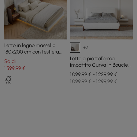
Letto in legno massello
+2
180x200 cm con testiera
estesa Boucle e set
Letto a piattaforma
Saldi
comodino intelligente
imbottito Curva in Boucle
1.599
,99
€
galleggiante
con gambe in noce, 160 cm
1.099,99 € - 1.229,99 €
1.099,99 € - 1.299,99 €