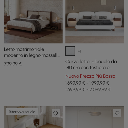
Letto matrimoniale
+1
moderno in legno massello
di noce con cuscini in
Curva letto in bouclé da
799
,99
€
boucle
180 cm con testiera e
comodino smart sospeso
Nuovo Prezzo Più Basso
1.699,99 € - 1.999,99 €
1.699,99 € - 2.099,99 €
Ritorno a scuola