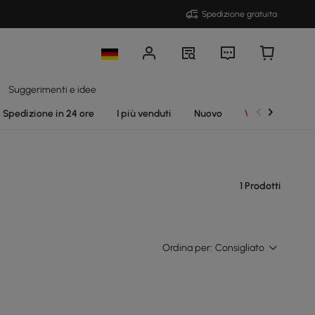
Spedizione gratuita
Suggerimenti e idee
Spedizione in 24 ore
I più venduti
Nuovo
Vendite
1 Prodotti
Ordina per:
Consigliato