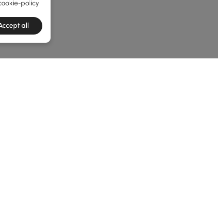
cookie-policy
Accept all
e latest 1 items