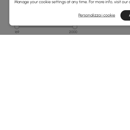
Manage your cookie settings at any time. For more info, visit our
Personalizza i cookie
Prezzo
169
2000
Min
Max
Da 150 a 250
Da 250 a 500
Da 500 a 1000
Da 1000 a 1500
1500 e versioni successive
Vedi di più
Products in the current category have been updated to show th
Larghezza Totale(mm)