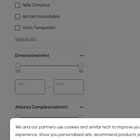
Pelle Sintetica
Acciaio Inossidabile
Vetro Temperato
Vedi di più
Dimensione(mm)
100
183
Min
Max
Altezza Complessiva(mm)
0
2000
We and our partners use cookies and similar tech to improve you
experience, show you personalised ads, recommend products you
Min
Max