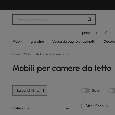
Ispirazione
Guida
|
Mobili
giardino
Vasca da bagno e rubinetti
Decora
Home
/
Mobili
/
Mobili per camere da letto
Mobili per camere da letto
Nascondi Filtro
Saldi
Stile :
Boho
Categoria