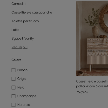
Comodini
Cassettiere e cassapanche
Tolette per trucco
Letto
Sgabelli Vanity
Vedi di più
Colore
Bianco
Grigio
Cassettiera e casset
pollici W con 6 casset
Nero
769
,99
€
Champagne
Naturale