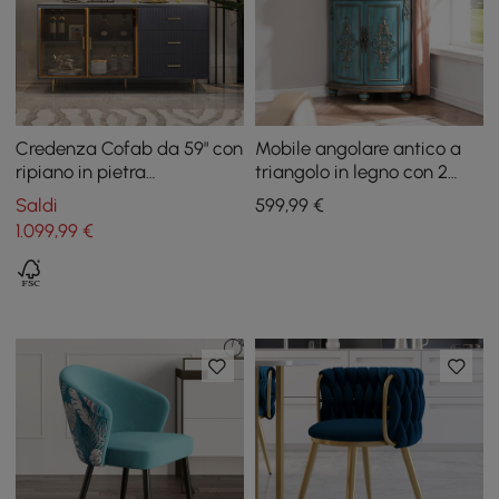
Credenza Cofab da 59" con
Mobile angolare antico a
ripiano in pietra
triangolo in legno con 2
sinterizzata di lusso in
ante e 2 cassetti in blu
Saldi
599
,99
€
vetro temperato con ante
1.099
,99
€
in vetro temperato di
grandi dimensioni