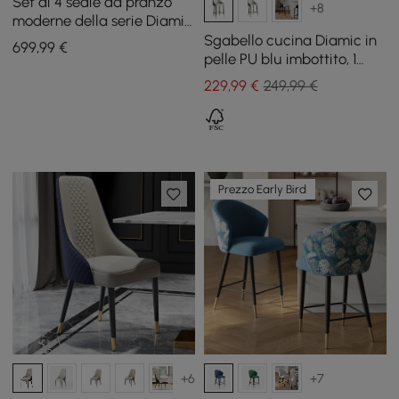
Set di 4 sedie da pranzo
+8
moderne della serie Diamic
con rivestimento in
Sgabello cucina Diamic in
699
,99
€
ecopelle grigia
pelle PU blu imbottito, 1
pezzo
229
,99
€
249,99 €
Prezzo Early Bird
+6
+7