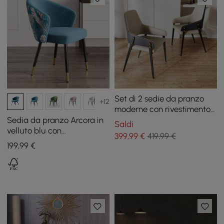
Set di 2 sedie da pranzo
+12
moderne con rivestimento
in pelle PU kaki e blu
Sedia da pranzo Arcora in
Saldi
velluto blu con
399
,99
€
419,99 €
rivestimento, 1 pezzo
199
,99
€