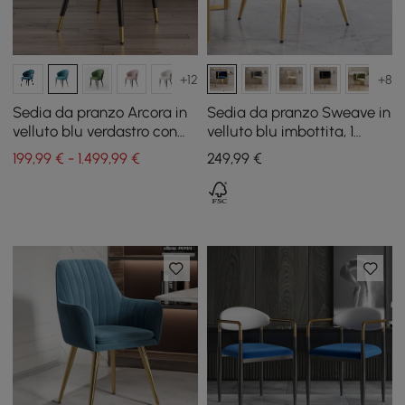
+12
+8
Sedia da pranzo Arcora in
Sedia da pranzo Sweave in
velluto blu verdastro con
velluto blu imbottita, 1
imbottitura, 2 pezzi
pezzo
199,99 € - 1.499,99 €
249
,99
€