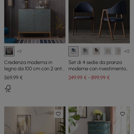
+3
+12
Credenza moderna in
Set di 4 sedie da pranzo
legno da 100 cm con 2 ante
moderne con rivestimento
e ripiani regolabili
in lino blu
569
,99
€
249,99 € - 899,99 €