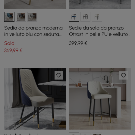
Sedia da pranzo moderna
Sedie da sala da pranzo
in velluto blu con seduta
Otrast in pelle PU e velluto
imbottita, 2 pezzi
in 2 pezzi blu
Saldi
399
,99
€
369
,99
€