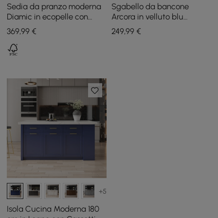
Sedia da pranzo moderna
Sgabello da bancone
Diamic in ecopelle con
Arcora in velluto blu
seduta imbottita in blu, set
imbottito, 1 pezzo
369
,99
€
249
,99
€
da 2
+5
Isola Cucina Moderna 180