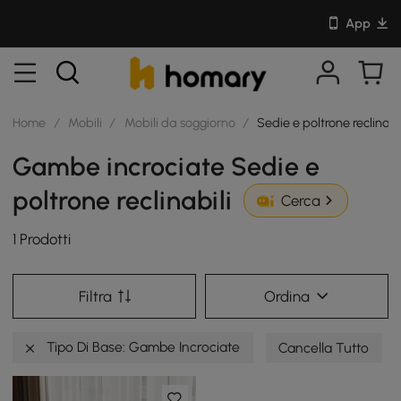
App
Home
/
Mobili
/
Mobili da soggiorno
/
Sedie e poltrone reclinabi
Gambe incrociate Sedie e
poltrone reclinabili
Cerca
1 Prodotti
Filtra
Ordina
Tipo Di Base: Gambe Incrociate
Cancella Tutto