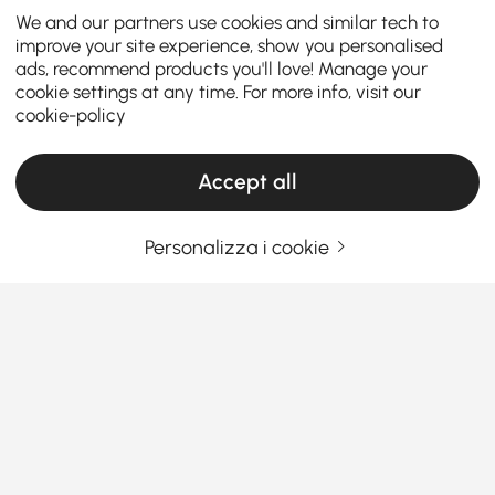
We and our partners use cookies and similar tech to
improve your site experience, show you personalised
ads, recommend products you'll love! Manage your
cookie settings at any time. For more info, visit our
cookie-policy
Accept all
Personalizza i cookie
Una guida alle poltrone e alle reclinabili
per ogni casa
Pensi che scegliere la seduta giusta significhi solo
riempire uno spazio? Beh, la risposta è No, si tratta di
aggiungere personalità, funzionalità e comfort alla
tua zona giorno.
La poltrona d'accento e la poltrona
Vedi Più
reclinabile d'accento
fungono sia da pezzi d'arredo
Products in the current category have been updated to show the latest 1 items