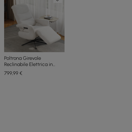
Poltrona Girevole
Reclinabile Elettrica in
Velluto Chenille con
799
,99
€
Braccioli