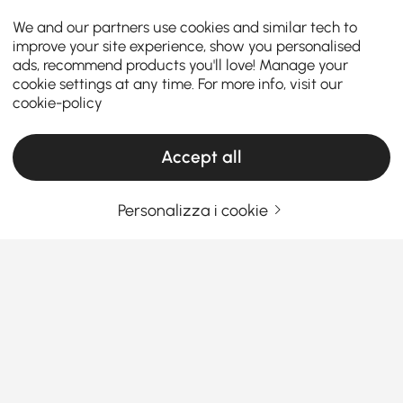
We and our partners use cookies and similar tech to
improve your site experience, show you personalised
ads, recommend products you'll love! Manage your
cookie settings at any time. For more info, visit our
cookie-policy
Accept all
Personalizza i cookie
Una guida pratica alla scelta dei mobili per
il soggiorno
Cosa rende i mobili da soggiorno i
protagonisti della tua casa?
Sei mai entrato nel tuo salotto e hai pensato: