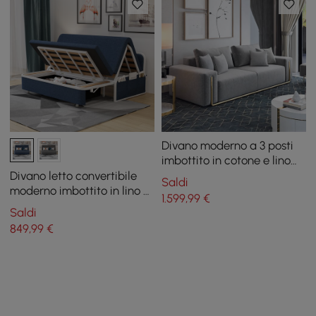
Divano moderno a 3 posti
imbottito in cotone e lino
grigio da 87" per soggiorno
Divano letto convertibile
Saldi
moderno imbottito in lino di
1.599
,99
€
cotone blu da 72" con
Saldi
contenitore
849
,99
€