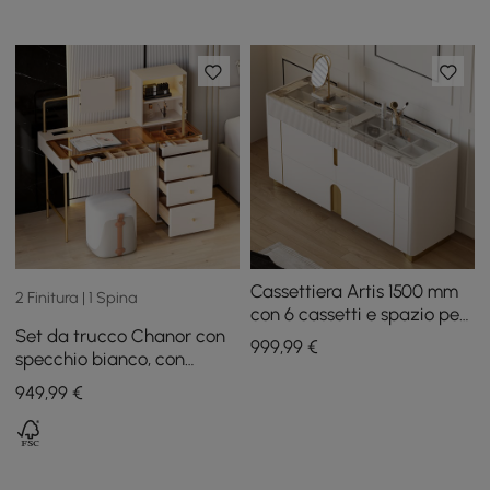
Cassettiera Artis 1500 mm
2 Finitura | 1 Spina
con 6 cassetti e spazio per
Set da trucco Chanor con
riporre gioielli
999
,99
€
specchio bianco, con
portaoggetti per gioielli,
949
,99
€
armadietto e sgabello