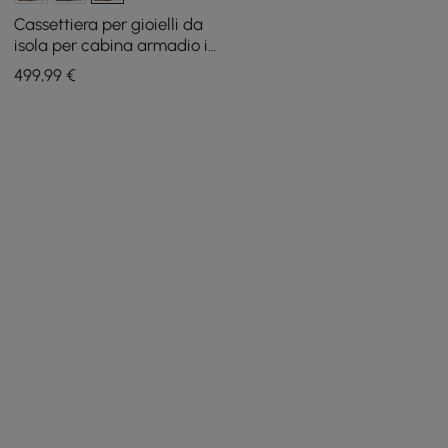
Cassettiera per gioielli da
isola per cabina armadio in
pelle Selvo Saddle con
499
,99
€
piano in vetro