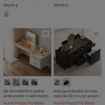
sinterizzata in vetro
pelle Selvo Saddle con
949
,99
€
499
,99
€
naturale
piano in vetro
set da toeletta in pietra
Isola guardaroba di lusso
sinterizzata in vetro bianco
nera da 150 cm con piano in
con specchio
vetro, postazione trucco e
Nuovo Prezzo Più Basso
Nuovo Prezzo Più Basso