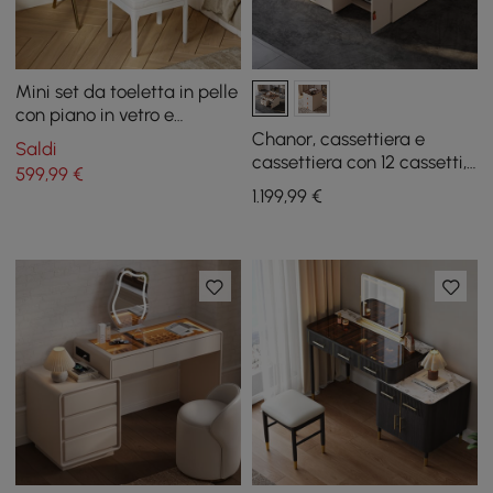
Mini set da toeletta in pelle
con piano in vetro e
organizer per gioielli
Chanor, cassettiera e
Saldi
cassettiera con 12 cassetti,
599
,99
€
porta gioielli, modello
1.199
,99
€
Champagne, 47" W