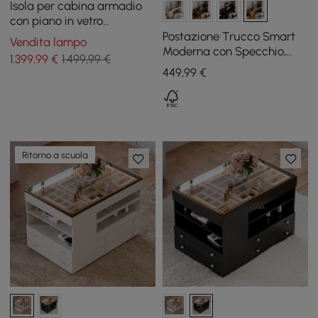
Isola per cabina armadio
con piano in vetro
temperato da 47" con
Postazione Trucco Smart
Vendita lampo
specchio e cassettiera per
Moderna con Specchio,
1.399
,99
€
1.499,99 €
gioielli
Naturale
449
,99
€
Ritorno a scuola