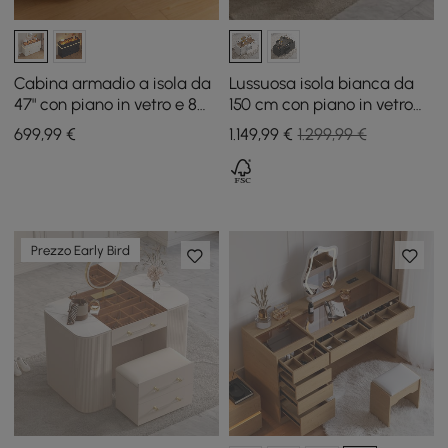
Cabina armadio a isola da
Lussuosa isola bianca da
47" con piano in vetro e 8
150 cm con piano in vetro
cassetti con luce
per cabina armadio con
699
,99
€
1.149
,99
€
1.299,99 €
postazione trucco e
espositore gioielli
Prezzo Early Bird