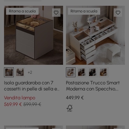
Ritorno a scuola
Ritorno a scuola
+2
Isola guardaroba con 7
Postazione Trucco Smart
cassetti in pelle di sella e
Moderna con Specchio,
piano in vetro, con luce e
Bianca
Vendita lampo
449
,99
€
espositore per gioielli
569
,99
€
599,99 €