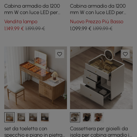
Cabina armadio da 1200
Cabina armadio da 1200
mm W con luce LED per
mm W con luce LED per
riporre gioielli
riporre gioielli
Vendita lampo
Nuovo Prezzo Più Basso
1.149
,99
€
1.199,99 €
1.099
,99
€
1.199,99 €
set da toeletta con
Cassettiera per gioielli da
specchio e piano in pietra
isola per cabina armadio in