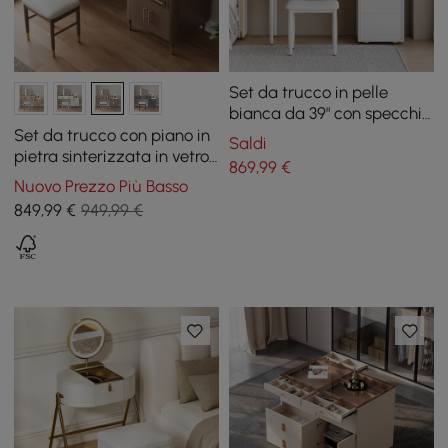
Set da trucco in pelle
bianca da 39" con specchio
a led con caricabatterie
Set da trucco con piano in
Saldi
pietra sinterizzata in vetro
869
,99
€
di noce con specchio
Nuovo Prezzo Più Basso
849
,99
€
949,99 €