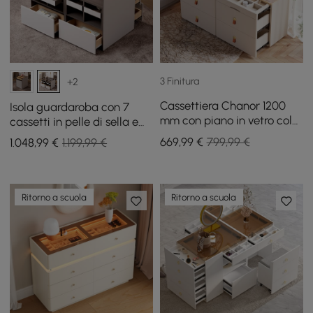
3 Finitura
+2
Cassettiera Chanor 1200
Isola guardaroba con 7
mm con piano in vetro color
cassetti in pelle di sella e
champagne con 6 cassetti
piano in vetro con luce e
669
,99
€
799,99 €
1.048
,99
€
1.199,99 €
espositore per gioielli, set
da 2
Ritorno a scuola
Ritorno a scuola