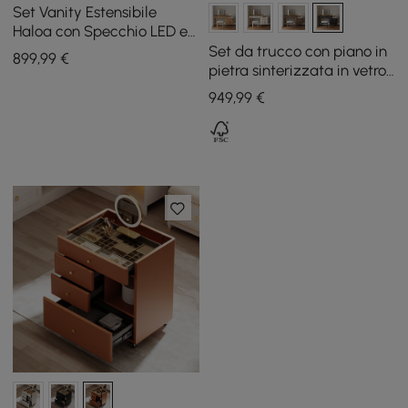
Set Vanity Estensibile
Haloa con Specchio LED e
Espositore per Gioielli (102 -
Set da trucco con piano in
899
,99
€
146 cm)
pietra sinterizzata in vetro
nero con specchio
949
,99
€