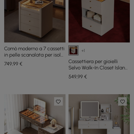
Comò moderno a 7 cassetti
+1
in pelle scanalata per isola
guardaroba con luce e
Cassettiera per gioielli
749
,99
€
portagioie
Selvo Walk-In Closet Island
con ripiano in vetro e luce
549
,99
€