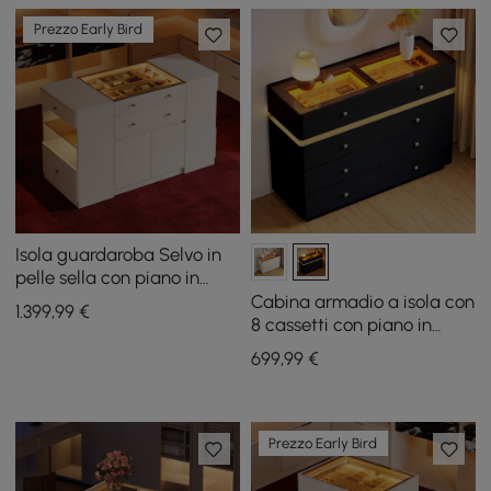
Prezzo Early Bird
Isola guardaroba Selvo in
pelle sella con piano in
vetro, contenitore, luce e
Cabina armadio a isola con
1.399
,99
€
espositore gioielli
8 cassetti con piano in
vetro da 1200 mm con luce
699
,99
€
Prezzo Early Bird