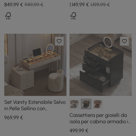
espositore per gioielli
849
,99
€
949,99 €
1.149
,99
€
1.199,99 €
Set Vanity Estensibile Selvo
in Pelle Sellino con
Specchio LED e Sgabello
Cassettiera per gioielli da
969
,99
€
(120–157 cm)
isola per cabina armadio in
pelle Selvo Saddle con
499
,99
€
piano in vetro