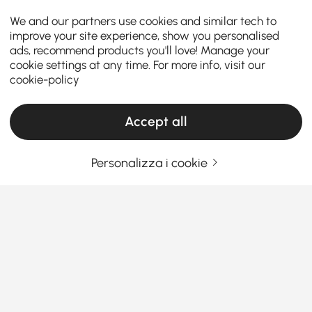
We and our partners use cookies and similar tech to
improve your site experience, show you personalised
ads, recommend products you'll love! Manage your
cookie settings at any time. For more info, visit our
cookie-policy
Accept all
Personalizza i cookie
Una guida pratica alla scelta dei mobili per
il soggiorno
Cosa rende i mobili da soggiorno i
protagonisti della tua casa?
Sei mai entrato nel tuo salotto e hai pensato: