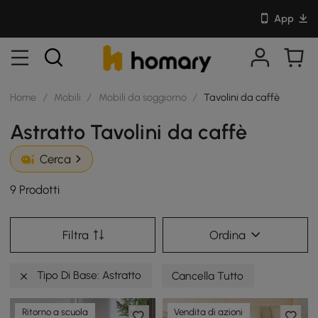
App
Home
/
Mobili
/
Mobili da soggiorno
/
Tavolini da caffè
Astratto Tavolini da caffè
Cerca
9 Prodotti
Filtra
Ordina
Tipo Di Base: Astratto
Cancella Tutto
Ritorno a scuola
Vendita di azioni