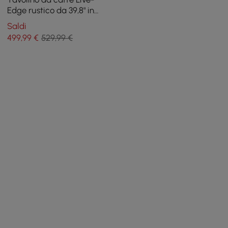
Edge rustico da 39,8" in
noce e nero con piano in
Saldi
legno e base in metallo
499
,99
€
529,99 €