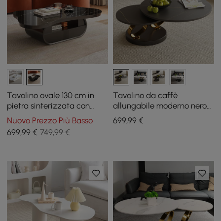
Tavolino ovale 130 cm in
Tavolino da caffè
pietra sinterizzata con
allungabile moderno nero
contenitore
con piedistallo in metallo a
Nuovo Prezzo Più Basso
699
,99
€
forma di anello
699
,99
€
749,99 €