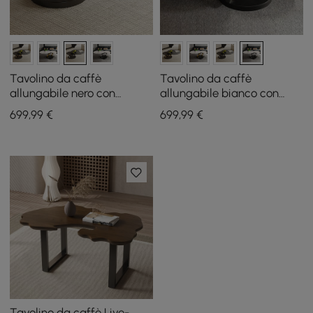
Tavolino da caffè
Tavolino da caffè
allungabile nero con
allungabile bianco con
piedistallo in metallo a
piedistallo in metallo a
699
,99
€
699
,99
€
forma di anello
forma di anello
Tavolino da caffè Live-