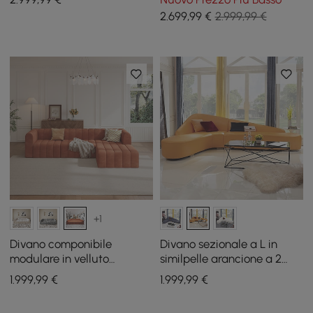
cm 6 pezzi
2.699
,99
€
2.999,99 €
+1
Divano componibile
Divano sezionale a L in
modulare in velluto
similpelle arancione a 2
trapuntato a canali da 302
pezzi
1.999
,99
€
1.999
,99
€
cm 4 pezzi