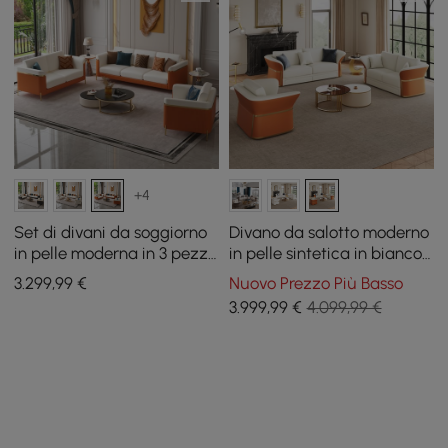
+4
Set di divani da soggiorno
Divano da salotto moderno
in pelle moderna in 3 pezzi
in pelle sintetica in bianco
Vertex
e arancione, set di 3
3.299
,99
€
Nuovo Prezzo Più Basso
3.999
,99
€
4.099,99 €