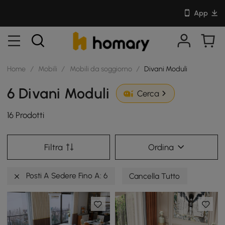
App
Home
/
Mobili
/
Mobili da soggiorno
/
Divani Moduli
6 Divani Moduli
Cerca
16 Prodotti
Filtra
Ordina
Posti A Sedere Fino A: 6
Cancella Tutto