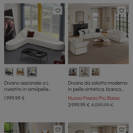
Divano sezionale a L
Divano da salotto moderno
rivestito in similpelle
in pelle sintetica, bianco,
bianca da 2 pezzi
set di 3
1.999
,99
€
Nuovo Prezzo Più Basso
3.999
,99
€
4.099,99 €