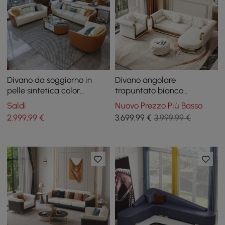
Divano da soggiorno in
Divano angolare
pelle sintetica color
trapuntato bianco
arancione con divano
moderno a forma di L
Saldi
Nuovo Prezzo Più Basso
singolo e divanetto, set di 3
Dodiy a 6 posti con pouf e
2.999
,99
€
3.699
,99
€
3.999,99 €
cuscini