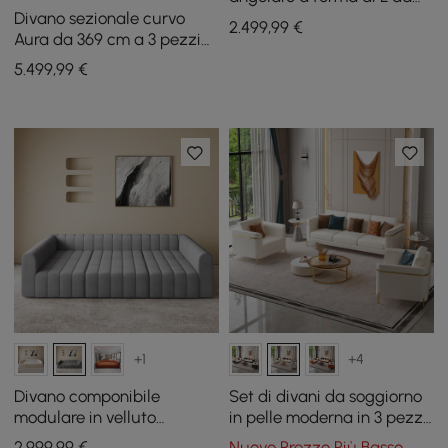
146,9 pollici in beige con
Divano sezionale curvo
2.499
,99
€
cuscini e gambe nere
Aura da 369 cm a 3 pezzi
rivestito in ciniglia con luce
5.499
,99
€
+1
+4
Divano componibile
Set di divani da soggiorno
modulare in velluto
in pelle moderna in 3 pezzi
trapuntato a canali da 302
Vertex
2.999
,99
€
Nuovo Prezzo Più Basso