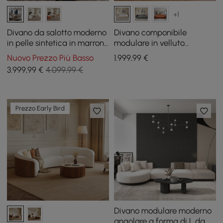
+1
Divano da salotto moderno
Divano componibile
in pelle sintetica in marrone
modulare in velluto
e bianco, set di 3
trapuntato a canali da 302
Nuovo Prezzo Più Basso
1.999
,99
€
cm 4 pezzi
3.999
,99
€
4.099,99 €
Prezzo Early Bird
Divano modulare moderno
angolare a forma di L da