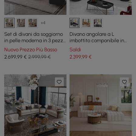
+4
Set di divani da soggiorno
Divano angolare a L
in pelle moderna in 3 pezzi
imbottito componibile in
Vertex
ecopelle blu moderno
Nuovo Prezzo Più Basso
Saldi
2.699
,99
€
2.999,99 €
2.399
,99
€