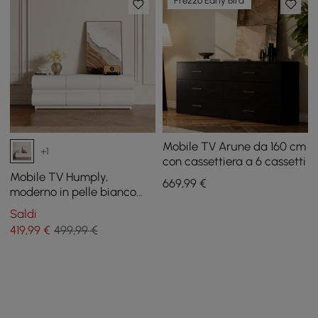
Prezzo Early Bird
Mobile TV Arune da 160 cm
+1
con cassettiera a 6 cassetti
Mobile TV Humply,
669
,99
€
moderno in pelle bianco
caldo, 2000 mm, con 8
Saldi
cassetti, console
419
,99
€
499,99 €
multimediale