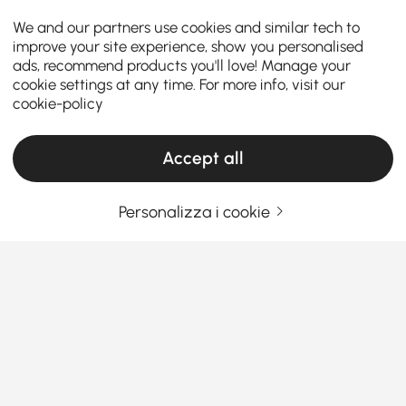
We and our partners use cookies and similar tech to
improve your site experience, show you personalised
ads, recommend products you'll love! Manage your
cookie settings at any time. For more info, visit our
cookie-policy
Accept all
Personalizza i cookie
Una guida pratica alla scelta dei mobili per
il soggiorno
Cosa rende i mobili da soggiorno i
protagonisti della tua casa?
Sei mai entrato nel tuo salotto e hai pensato: