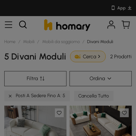
App
Home
/
Mobili
/
Mobili da soggiorno
/
Divani Moduli
5 Divani Moduli
2 Prodotti
Cerca
Filtra
Ordina
Posti A Sedere Fino A: 5
Cancella Tutto