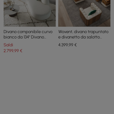
Divano componibile curvo
Wovent, divano trapuntato
bianco da 134" Divano
e divanetto da salotto
imbottito da pavimento a 5
moderno in ecopelle beige,
Saldi
4.399
,99
€
posti in poliestere in
set da 3
2.799
,99
€
pelliccia sintetica