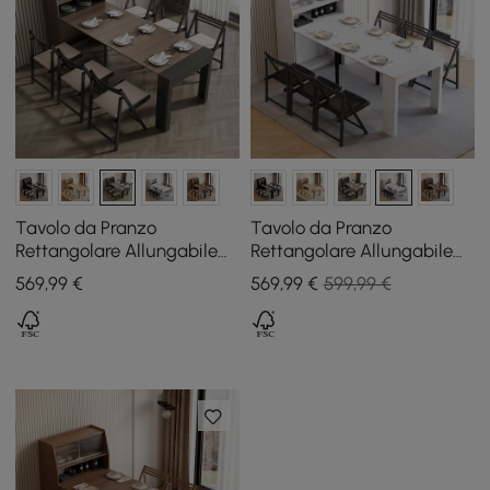
Tavolo da Pranzo
Tavolo da Pranzo
Rettangolare Allungabile
Rettangolare Allungabile
180 cm Noce e Grigio con
180 cm Bianco con
569
,99
€
569
,99
€
599,99 €
Credenza, 4-5 Persone
Credenza, 4-5 Persone