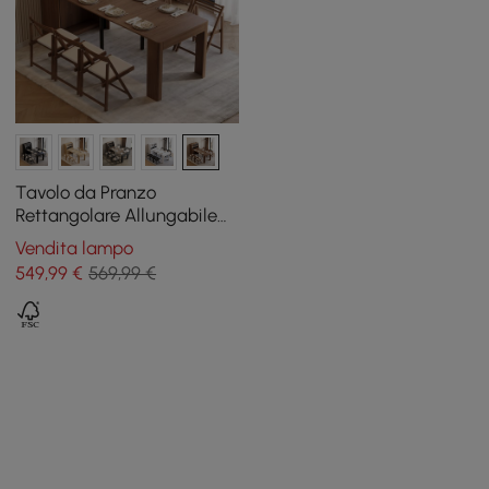
Tavolo da Pranzo
Rettangolare Allungabile
180 cm Noce con Credenza,
Vendita lampo
4-5 Persone
549
,99
€
569,99 €