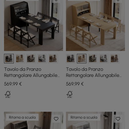
Tavolo da Pranzo
Tavolo da Pranzo
Rettangolare Allungabile
Rettangolare Allungabile
180 cm Nero con Credenza,
180 cm Naturale con
569
,99
€
569
,99
€
4-5 Persone
Credenza, 4-5 Persone
Ritorno a scuola
Ritorno a scuola