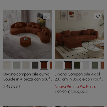
Divano componibile curvo
Divano Componibile Axial
Boucle in 4 pezzi con pouf
230 cm in Bouclé con Pouf
e cuscini
e Gambe Dorate
2.499
,99
€
Nuovo Prezzo Più Basso
1.199
,99
€
1.299,99 €