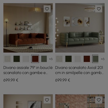
+6
+6
Divano assiale 79" in bouclé
Divano scanalato Axial 201
scanalato con gambe e
cm in similpelle con gambe
cuscini dorati
dorate e cuscini
699
,99
€
699
,99
€