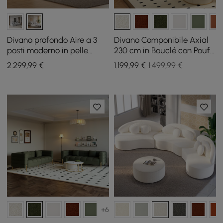
Divano profondo Aire a 3
Divano Componibile Axial
posti moderno in pelle
230 cm in Bouclé con Pouf
bianca con schienale
e Gambe Dorate
2.299
,99
€
1.199
,99
€
1.499,99 €
regolabile Sailboat
+6