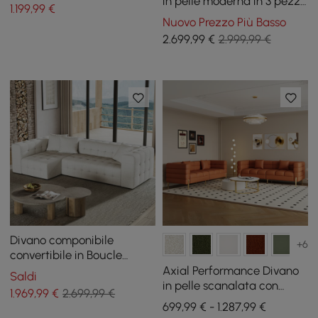
in pelle moderna in 3 pezzi
1.199
,99
€
Vertex
Nuovo Prezzo Più Basso
2.699
,99
€
2.999,99 €
Divano componibile
+6
convertibile in Boucle
trapuntato bianco da 112,2
Axial Performance Divano
Saldi
pollici con 3 cuscini
in pelle scanalata con
1.969
,99
€
2.699,99 €
gambe e cuscini dorati,
699,99 € - 1.287,99 €
2010mm, set di 2