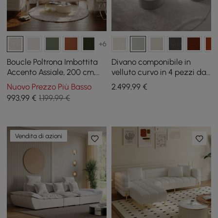
+6
Boucle Poltrona Imbottita
Divano componibile in
Accento Assiale, 200 cm,
velluto curvo in 4 pezzi da
divano a coste con gambe
146" con pouf e cuscini
Nuovo Prezzo Più Basso
2.499
,99
€
dorate e cuscini
993
,99
€
1.199,99 €
Vendita di azioni