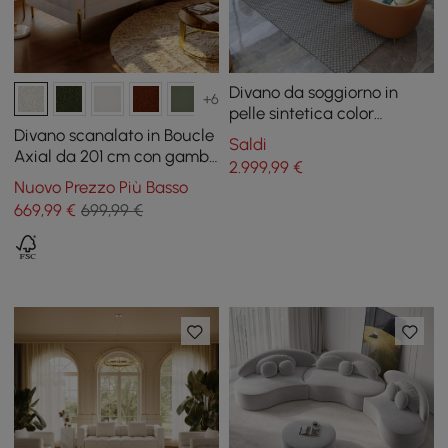
Divano da soggiorno in
+6
pelle sintetica color
arancione con divano
Divano scanalato in Boucle
Saldi
singolo e divanetto, set di 3
Axial da 201 cm con gambe
2.999
,99
€
dorate e cuscini
Nuovo Prezzo Più Basso
669
,99
€
699,99 €