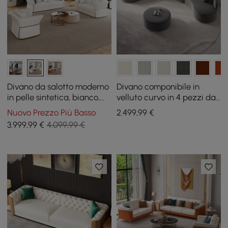
Divano da salotto moderno
Divano componibile in
in pelle sintetica, bianco,
velluto curvo in 4 pezzi da
set di 3
146" con pouf e cuscini
Nuovo Prezzo Più Basso
2.499
,99
€
3.999
,99
€
4.099,99 €