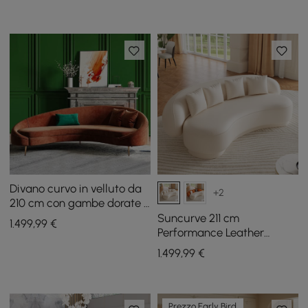
Divano curvo in velluto da
+2
210 cm con gambe dorate e
cuscini
Suncurve 211 cm
1.499
,99
€
Performance Leather
Curved Upholstered Sofa
1.499
,99
€
with Pillows
Prezzo Early Bird