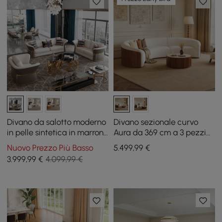
Divano da salotto moderno
Divano sezionale curvo
in pelle sintetica in marrone
Aura da 369 cm a 3 pezzi
e bianco, set di 3
rivestito in ciniglia con luce
Nuovo Prezzo Più Basso
5.499
,99
€
3.999
,99
€
4.099,99 €