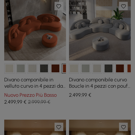
Divano componibile in
Divano componibile curvo
velluto curvo in 4 pezzi da
Boucle in 4 pezzi con pouf
146" con pouf e cuscini
e cuscini
Nuovo Prezzo Più Basso
2.499
,99
€
2.499
,99
€
2.999,99 €