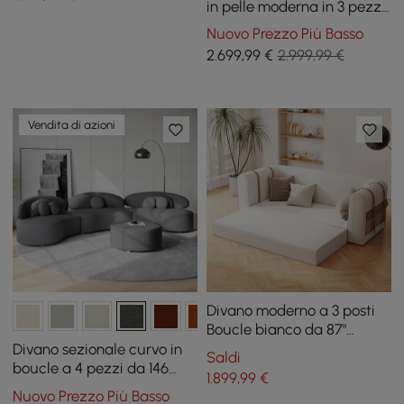
in pelle moderna in 3 pezzi
Vertex
Nuovo Prezzo Più Basso
2.699
,99
€
2.999,99 €
Vendita di azioni
Divano moderno a 3 posti
Boucle bianco da 87"
convertibile con
Divano sezionale curvo in
Saldi
portaoggetti laterale
boucle a 4 pezzi da 146
1.899
,99
€
pollici con pouf e cuscini
Nuovo Prezzo Più Basso