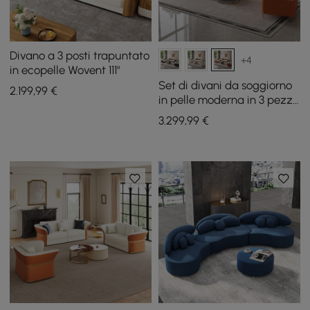
Divano a 3 posti trapuntato
+4
in ecopelle Wovent 111"
Set di divani da soggiorno
2.199
,99
€
in pelle moderna in 3 pezzi
Vertex
3.299
,99
€