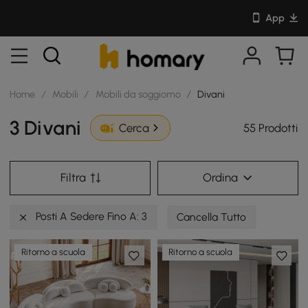
App
Home
/
Mobili
/
Mobili da soggiorno
/
Divani
3 Divani
55 Prodotti
Cerca
Filtra
Ordina
Posti A Sedere Fino A: 3
Cancella Tutto
Ritorno a scuola
Ritorno a scuola