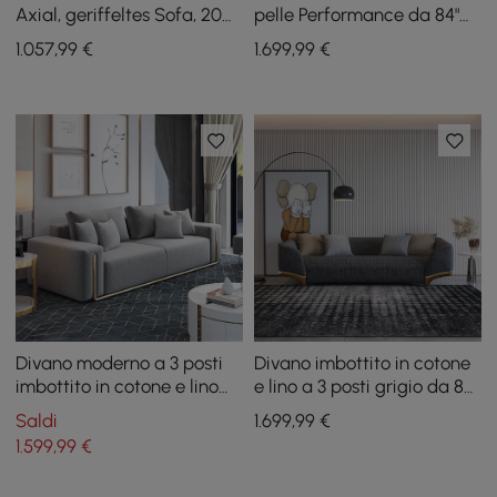
Axial, geriffeltes Sofa, 200
pelle Performance da 84"
cm, goldfarbene Beine und
con cuscini
1.057
,99
€
1.699
,99
€
Kissen
Divano moderno a 3 posti
Divano imbottito in cotone
imbottito in cotone e lino
e lino a 3 posti grigio da 87"
grigio da 87" per soggiorno
con cuscini e gambe
Saldi
1.699
,99
€
dorate
1.599
,99
€