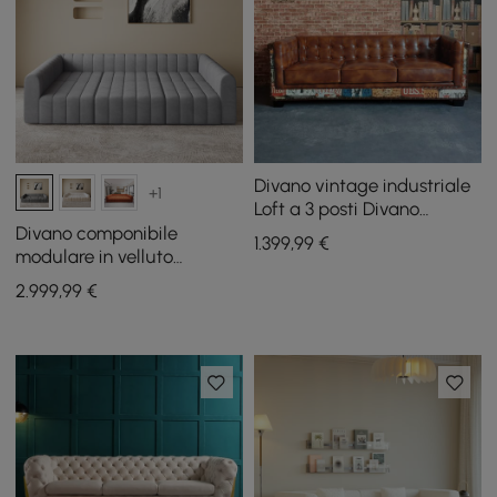
Divano vintage industriale
+1
Loft a 3 posti Divano
imbottito in ecopelle
Divano componibile
1.399
,99
€
marrone trapuntato
modulare in velluto
trapuntato a canali da 302
2.999
,99
€
cm 6 pezzi