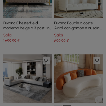
Divano Chesterfield
Divano Boucle a coste
moderno beige a 3 posti in
Axial con gambe e cuscini
velluto trapuntato con
argentati, 200 cm
Saldi
Saldi
bottoni
1.699
,99
€
699
,99
€