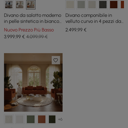
Divano da salotto moderno
Divano componibile in
in pelle sintetica in bianco
velluto curvo in 4 pezzi da
e arancione, set di 3
146" con pouf e cuscini
Nuovo Prezzo Più Basso
2.499
,99
€
3.999
,99
€
4.099,99 €
+6