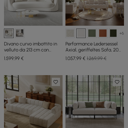
+6
Divano curvo imbottito in
Performance Ledersessel
velluto da 213 cm con
Axial, geriffeltes Sofa, 200
cuscini
cm, goldfarbene Beine und
1.599
,99
€
1.057
,99
€
1.269,99 €
Kissen