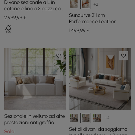
Divano sezionale a L in
+2
cotone e lino a 3 pezzi con
vano portaoggetti laterale
Suncurve 211 cm
2.999
,99
€
aperto
Performance Leather
Curved Upholstered Sofa
1.499
,99
€
with Pillows
Sezionale in velluto ad alte
+4
prestazioni antigraffio
modulare da 2200 mm in 2
Set di divani da soggiorno
Saldi
pezzi