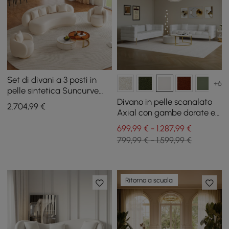
Set di divani a 3 posti in
+6
pelle sintetica Suncurve
con sedie girevoli Accent
Divano in pelle scanalato
2.704
,99
€
Set di 2
Axial con gambe dorate e
cuscini, 201 cm, Set da 2
699,99 € - 1.287,99 €
799,99 € - 1.599,99 €
Ritorno a scuola