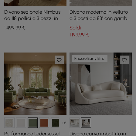
Divano sezionale Nimbus
Divano moderno in velluto
da 118 pollici a 3 pezzi in
a 3 posti da 83" con gambe
velluto trapuntato con
in metallo
1.499
,99
€
Saldi
chaise longue
1.199
,99
€
Prezzo Early Bird
+6
Performance Ledersessel
Divano curvo imbottito in