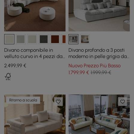
Divano componibile in
Divano profondo a 3 posti
velluto curvo in 4 pezzi da
moderno in pelle grigia da
146" con pouf e cuscini
109,4 pollici con schienale
2.499
,99
€
Nuovo Prezzo Più Basso
regolabile Sailboat
1.799
,99
€
1.999,99 €
Ritorno a scuola