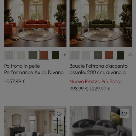
+6
+6
Poltrona in pelle
Boucle Poltrona d'accento
Performance Axial, Divano
assiale, 200 cm, divano a
a costine, 200 cm, gambe e
coste con gambe dorate e
1.057
,99
€
Nuovo Prezzo Più Basso
cuscini dorati
cuscino
993
,99
€
1.229,99 €