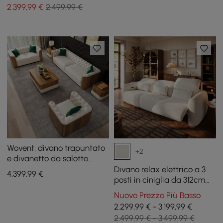
2.399
,99
€
2.499,99 €
Wovent, divano trapuntato
+2
e divanetto da salotto
moderno in ecopelle beige,
Divano relax elettrico a 3
4.399
,99
€
set da 3
posti in ciniglia da 312cm
con funzione zero gravity,
Nuovo Prezzo Più Basso
cuscini e porta USB
2.299,99 € - 3.199,99 €
2.499,99 € - 3.499,99 €