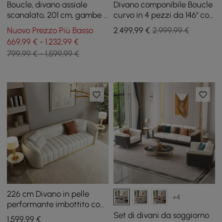
Boucle, divano assiale
Divano componibile Boucle
scanalato, 201 cm, gambe e
curvo in 4 pezzi da 146" con
cuscini dorati, set da 2
pouf e cuscini
Nuovo Prezzo Più Basso
2.499
,99
€
2.999,99 €
669,99 € - 1.232,99 €
799,99 € - 1.599,99 €
226 cm Divano in pelle
+4
performante imbottito con
canali e gambe dorate
Set di divani da soggiorno
1.599
,99
€