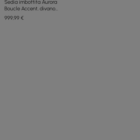
Sedia imbottita Aurora
Boucle Accent, divano
scanalato da 2000 mm con
999
,99
€
gambe e cuscini dorati