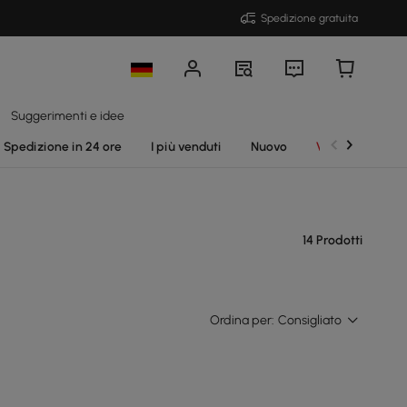
Spedizione gratuita
Suggerimenti e idee
Spedizione in 24 ore
I più venduti
Nuovo
Vendite
14 Prodotti
Ordina per:
Consigliato