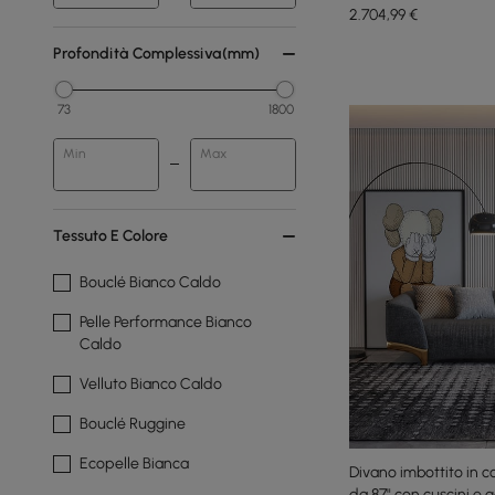
2.704
,99
€
Profondità Complessiva(mm)
73
1800
Min
Max
Tessuto E Colore
Bouclé Bianco Caldo
Pelle Performance Bianco
Caldo
Velluto Bianco Caldo
Bouclé Ruggine
Ecopelle Bianca
Divano imbottito in co
da 87" con cuscini e