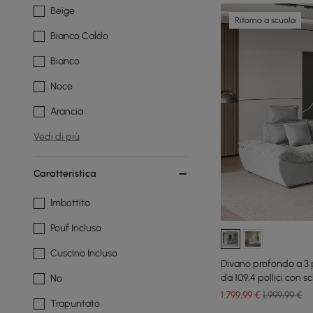
Beige
Ritorno a scuola
Bianco Caldo
Bianco
Noce
Arancia
Vedi di più
Caratteristica
Imbottito
Pouf Incluso
Cuscino Incluso
Divano profondo a 3 p
da 109,4 pollici con s
No
1.799
,99
€
1.999,99 €
Trapuntato