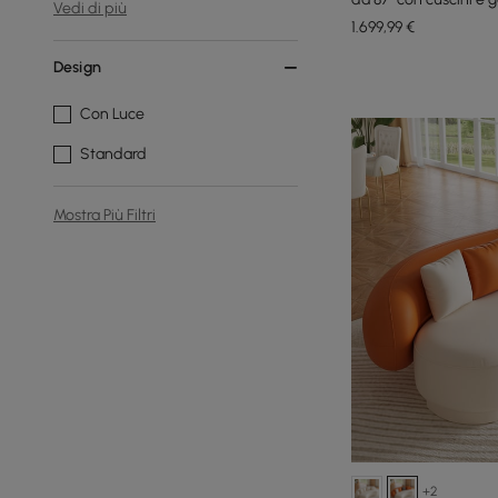
Vedi di più
1.699
,99
€
Design
Con Luce
Standard
Mostra Più Filtri
+2