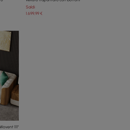
Saldi
1.699
,99
€
Wovent 111"