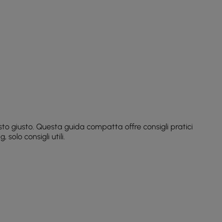
to giusto. Questa guida compatta offre consigli pratici
olo consigli utili.
amiglia, lavorare da casa o ospitare amici per la
à beneficia di dimensioni compatte e flessibilità
ze e idee di stile, consulta
Inspirations
— Le foto reali