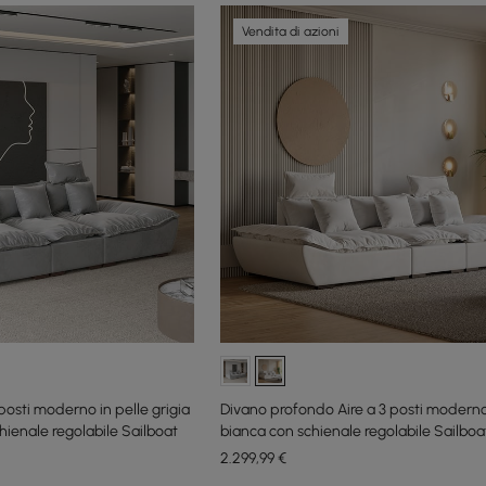
Vendita di azioni
osti moderno in pelle grigia
Divano profondo Aire a 3 posti moderno
chienale regolabile Sailboat
bianca con schienale regolabile Sailboa
2.299
,99
€