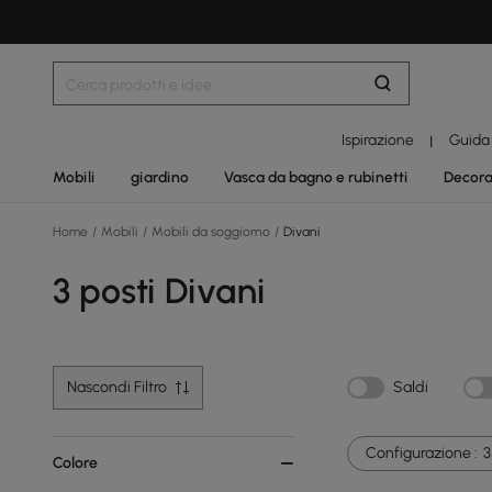
Ispirazione
Guida
|
Mobili
giardino
Vasca da bagno e rubinetti
Decora
Home
/
Mobili
/
Mobili da soggiorno
/
Divani
3 posti Divani
Nascondi Filtro
Saldi
Configurazione :
3
Colore