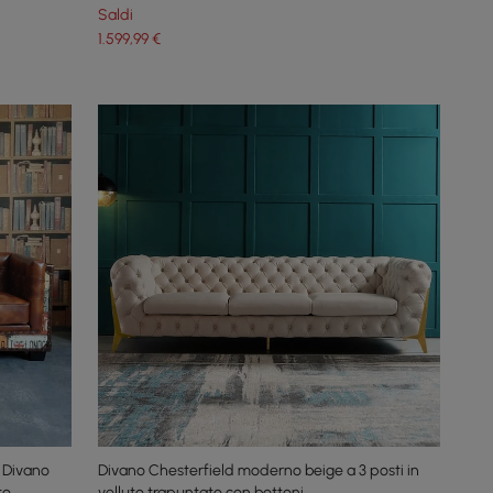
Saldi
1.599
,99
€
i Divano
Divano Chesterfield moderno beige a 3 posti in
to
velluto trapuntato con bottoni