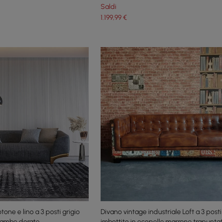
Saldi
1.199
,99
€
tone e lino a 3 posti grigio
Divano vintage industriale Loft a 3 post
 gambe dorate
imbottito in ecopelle marrone trapunta