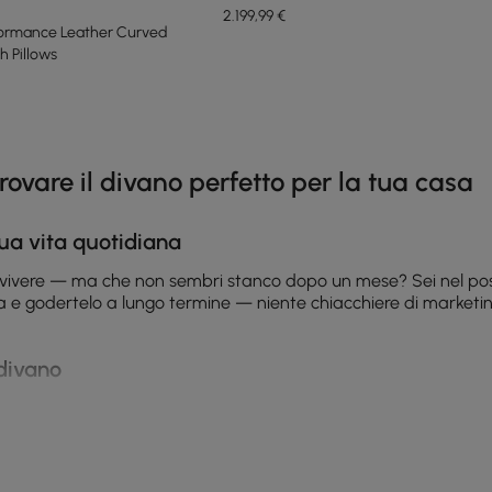
2.199
,99
€
formance Leather Curved
h Pillows
e latest 14 items
rovare il divano perfetto per la tua casa
ua vita quotidiana
e e vivere — ma che non sembri stanco dopo un mese? Sei nel pos
 e godertelo a lungo termine — niente chiacchiere di marketing, s
divano
il divano quotidianamente — per guardare serie TV, coccole in f
isogno di fodere rimovibili e tessuti resistenti; chi vive in citt
uesto previene spiacevoli sorprese. Per esempi concreti di stan
teoriche.