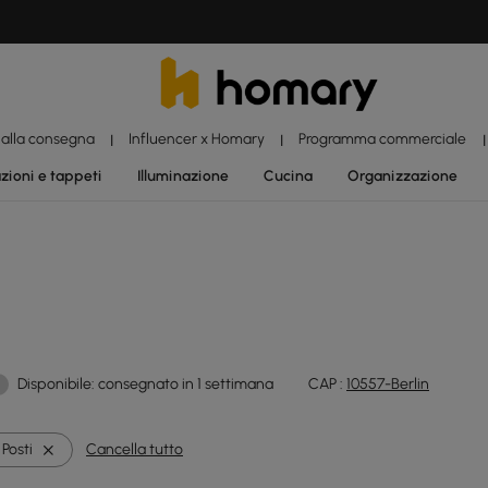
 alla consegna
Influencer x Homary
Programma commerciale
|
|
|
zioni e tappeti
Illuminazione
Cucina
Organizzazione
Disponibile: consegnato in 1 settimana
CAP :
10557-Berlin
 Posti
Cancella tutto