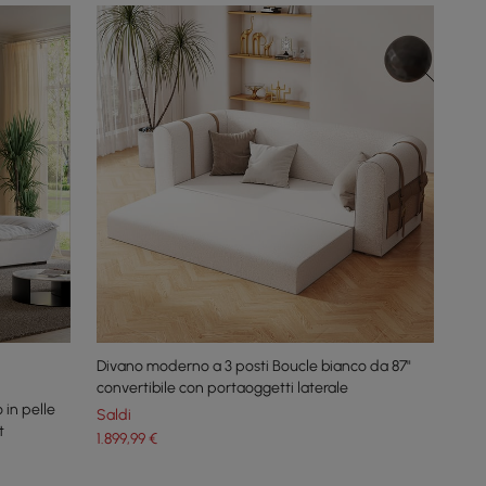
Divano moderno a 3 posti Boucle bianco da 87"
convertibile con portaoggetti laterale
 in pelle
Saldi
t
1.899
,99
€