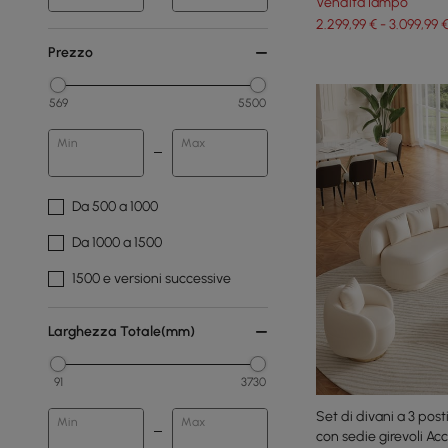
Vendita lampo
2.299,99 € - 3.099,99 
Prezzo
569
5500
Min
Max
Da 500 a 1000
Da 1000 a 1500
1500 e versioni successive
Larghezza Totale(mm)
91
3730
Set di divani a 3 post
Min
Max
con sedie girevoli Acc