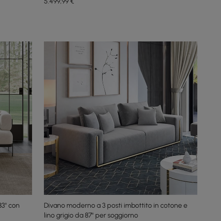
5.499
,99
€
83" con
Divano moderno a 3 posti imbottito in cotone e
lino grigio da 87" per soggiorno