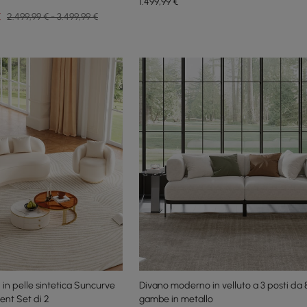
1.499
,99
€
€
2.499,99 € - 3.499,99 €
i in pelle sintetica Suncurve
Divano moderno in velluto a 3 posti da 
ent Set di 2
gambe in metallo