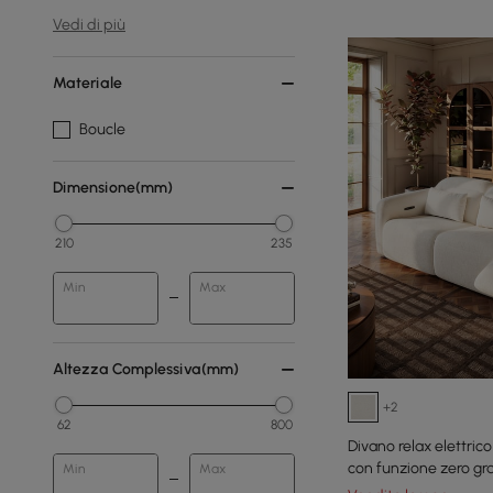
Vedi di più
Materiale
Boucle
Dimensione(mm)
210
235
Min
Max
Altezza Complessiva(mm)
+2
62
800
Divano relax elettrico
con funzione zero gra
Min
Max