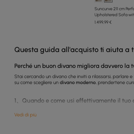
Suncurve 211 cm Per
Upholstered Sofa wit
1.499
,99
€
Products in the current category have been updated to show th
Questa guida all'acquisto ti aiuta a t
Perché un buon divano migliora davvero la t
Stai cercando un divano che inviti a rilassarsi, parlar
su come scegliere un
divano moderno
, prendertene cura
1、Quando e come usi effettivamente il tuo 
Prima di acquistare, chiediti onestamente: Come userai 
Vedi di più
notte? Le famiglie con bambini e animali domestici hanno b
modulare. Misura l'ingombro e segnalo sul pavimento — q
spesso offrono soluzioni migliori rispetto alle dimensioni 