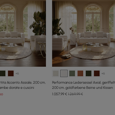
+6
+6
tita Accento Assiale, 200 cm,
Performance Ledersessel Axial, geriffel
ambe dorate e cuscini
200 cm, goldfarbene Beine und Kissen
so
1.057
,99
€
1.269,99 €