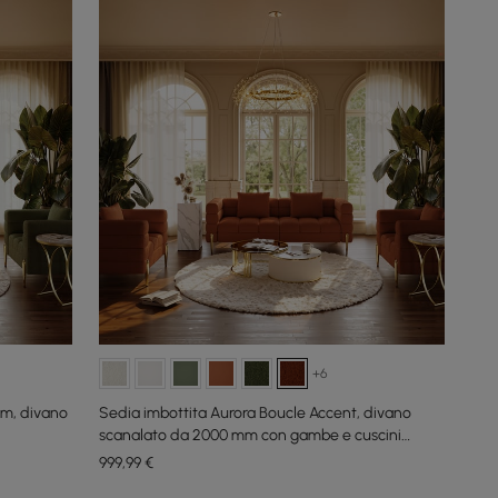
+6
cm, divano
Sedia imbottita Aurora Boucle Accent, divano
scanalato da 2000 mm con gambe e cuscini
dorati
999
,99
€