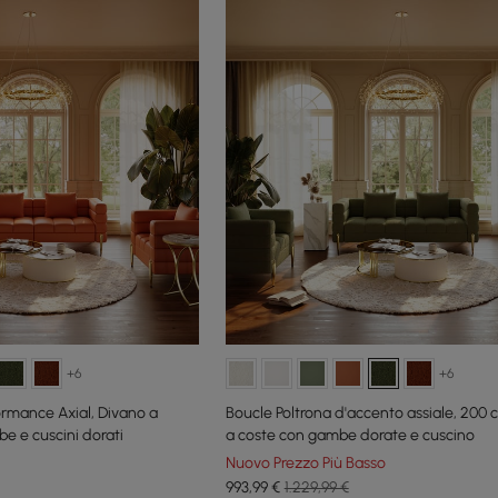
+6
+6
formance Axial, Divano a
Boucle Poltrona d'accento assiale, 200 
e e cuscini dorati
a coste con gambe dorate e cuscino
Nuovo Prezzo Più Basso
993
,99
€
1.229,99 €