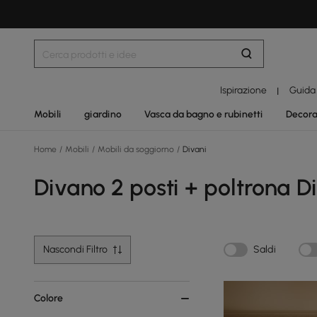
Ispirazione
Guida
|
Mobili
giardino
Vasca da bagno e rubinetti
Decora
Home
/
Mobili
/
Mobili da soggiorno
/
Divani
Divano 2 posti + poltrona D
Nascondi Filtro
Saldi
Colore