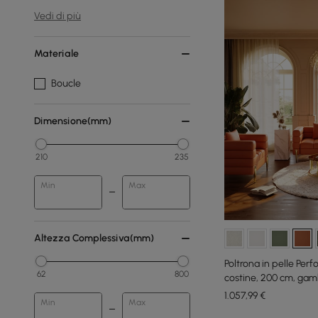
Vedi di più
Materiale
Boucle
Dimensione(mm)
210
235
Min
Max
Altezza Complessiva(mm)
Poltrona in pelle Per
62
800
costine, 200 cm, gamb
1.057
,99
€
Min
Max