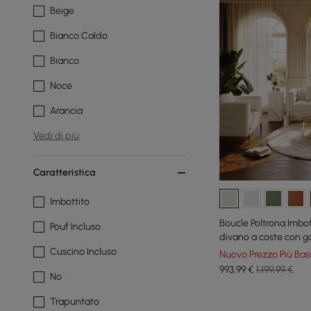
Beige
Bianco Caldo
Bianco
Noce
Arancia
Vedi di più
Caratteristica
Imbottito
Boucle Poltrona Imbot
Pouf Incluso
divano a coste con g
Cuscino Incluso
Nuovo Prezzo Più Bas
993
,99
€
1.199,99 €
No
Trapuntato