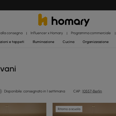
 alla consegna
Influencer x Homary
Programma commerciale
|
|
|
zioni e tappeti
Illuminazione
Cucina
Organizzazione
ivani
Disponibile: consegnato in 1 settimana
CAP :
10557-Berlin
Ritorno a scuola