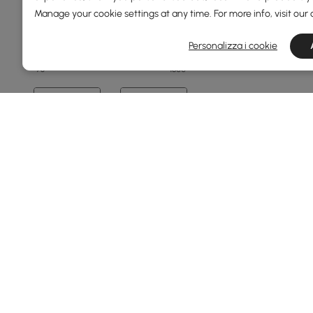
Manage your cookie settings at any time. For more info, visit our
Profondità Complessiva(mm)
Personalizza i cookie
73
1800
Min
Max
Tessuto E Colore
Bouclé Bianco Caldo
Pelle Performance Bianco
Caldo
Velluto Bianco Caldo
Bouclé Ruggine
Ecopelle Bianca