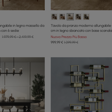
ungabile in legno massello da
Tavolo da pranzo moderno allungabile 
con 6 sedie
cm in legno sbiancato con base scanalat
sedere 4-6
1.979,99 € - 2.419,99 €
Nuovo Prezzo Più Basso
999
,99
€
1.099,99 €