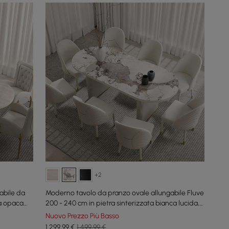
+2
abile da
Moderno tavolo da pranzo ovale allungabile Fluve
ta opaca
200 - 240 cm in pietra sinterizzata bianca lucida,
per 6 - 10 persone
Nuovo Prezzo Più Basso
1.299
,99
€
1.499,99 €