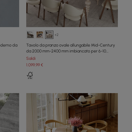
+2
oderno da
Tavolo da pranzo ovale allungabile Mid-Century
da 2000 mm-2400 mm imbiancato per 6-10
persone
Saldi
1.099
,99
€