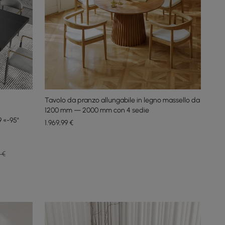
Tavolo da pranzo allungabile in legno massello da
1200 mm — 2000 mm con 4 sedie
 «-95"
1.969
,99
€
9 €