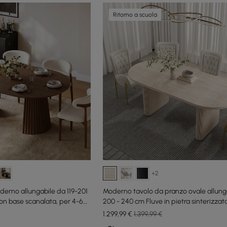
Ritorno a scuola
+2
erno allungabile da 119-201
Moderno tavolo da pranzo ovale allung
con base scanalata, per 4-6
200 - 240 cm Fluve in pietra sinterizza
sbiancata, per 6 - 10 persone
1.299
,99
€
1.399,99 €