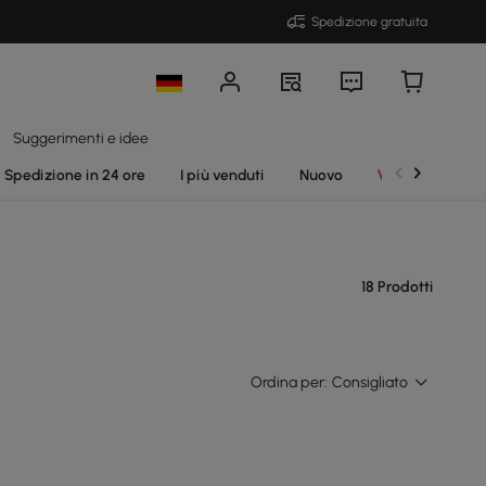
Spedizione gratuita
Suggerimenti e idee
Spedizione in 24 ore
I più venduti
Nuovo
Vendite
18 Prodotti
Ordina per:
Consigliato