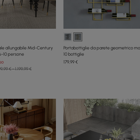
le allungabile Mid-Century
Portabottiglie da parete geometrico m
 6-10 persone
10 bottiglie
so
179
,99
€
9,99 € - 1.199,99 €