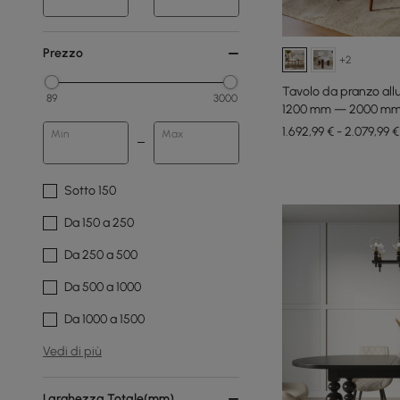
Prezzo
+2
Tavolo da pranzo all
89
3000
1200 mm — 2000 mm 
1.692,99 € - 2.079,99 €
Min
Max
Sotto 150
Da 150 a 250
Da 250 a 500
Da 500 a 1000
Da 1000 a 1500
Vedi di più
Larghezza Totale(mm)