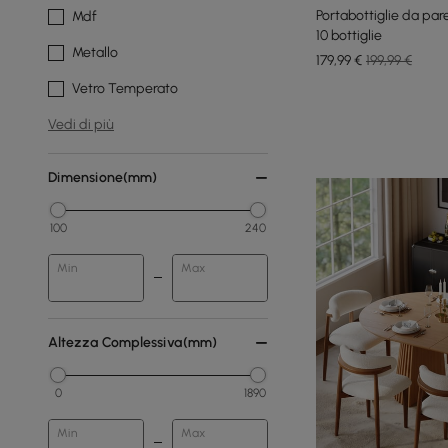
Portabottiglie da p
Mdf
10 bottiglie
Metallo
179
,99
€
199,99 €
Vetro Temperato
Vedi di più
Dimensione(mm)
100
240
Min
Max
Altezza Complessiva(mm)
0
1890
Min
Max