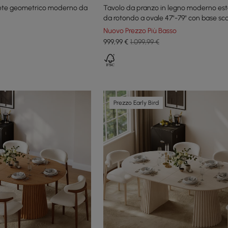
arete geometrico moderno da
Tavolo da pranzo in legno moderno est
da rotondo a ovale 47"-79" con base sca
6 posti
Nuovo Prezzo Più Basso
999
,99
€
1.099,99 €
Prezzo Early Bird