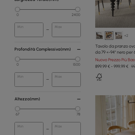
0
2400
Min
Max
+2
Tavolo da pranzo ova
Profondità Complessiva(mm)
da 79 «-94" nero per
Nuovo Prezzo Più Bas
0
1500
899,99 € - 999,99 €
99
Min
Max
Altezza(mm)
67
78
Min
Max