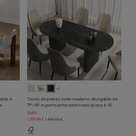
+2
bile in
Tavolo da pranzo ovale moderno allungabile da
ie
79"-95" in pietra sinterizzata nera opaca, 6-10
posti
Saldi
1.399
,99
€
1.499,99 €