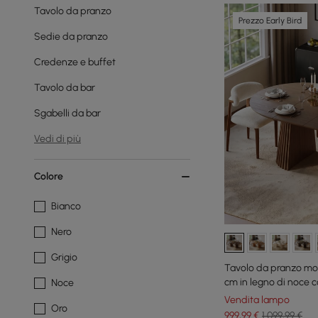
Tavolo da pranzo
Prezzo Early Bird
Sedie da pranzo
Credenze e buffet
Tavolo da bar
Sgabelli da bar
Vedi di più
Colore
Bianco
Nero
Grigio
Tavolo da pranzo mod
cm in legno di noce 
Noce
persone
Vendita lampo
Oro
999
,99
€
1.099,99 €