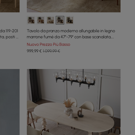
da 119-201
Tavolo da pranzo moderno allungabile in legno
a, posti a
marrone fumé da 47"-79" con base scanalata,
posti a sedere per 4-6 persone
Nuovo Prezzo Più Basso
999
,99
€
1.099,99 €