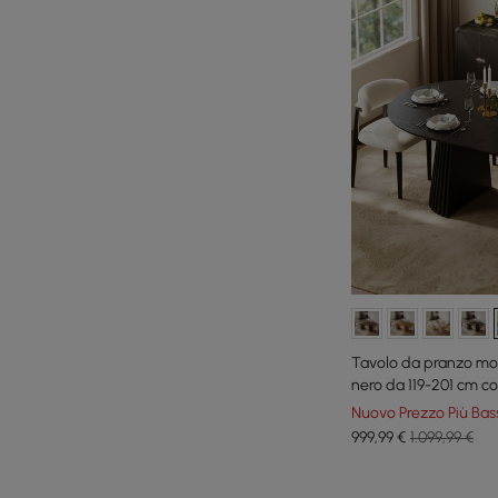
Tavolo da pranzo mod
nero da 119-201 cm co
sedere 4-6
Nuovo Prezzo Più Bas
999
,99
€
1.099,99 €
Products in the current category have been updated to show th