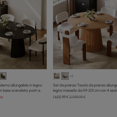
+2
erno allungabile in legno
Set da pranzo Tavolo da pranzo allunga
n base scanalata, posti a
legno massello da 119-201 cm con 4 sed
so
1.655
,99
€
2.099,99 €
e latest 18 items