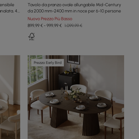
ensibile
Tavolo da pranzo ovale allungabile Mid-Century
nalata, 4-
da 2000 mm-2400 mm in noce per 6-10 persone
Nuovo Prezzo Più Basso
899,99 € - 999,99 €
1.099,99 €
Prezzo Early Bird