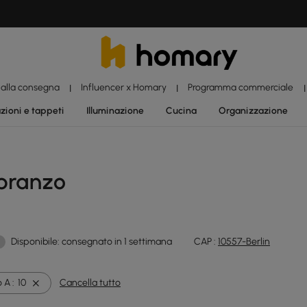
 alla consegna
Influencer x Homary
Programma commerciale
|
|
|
zioni e tappeti
Illuminazione
Cucina
Organizzazione
 pranzo
Disponibile: consegnato in 1 settimana
CAP :
10557-Berlin
 A :
10
Cancella tutto