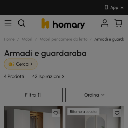
App
Home
/
Mobili
/
Mobili per camere da letto
/
Armadi e guardar
Armadi e guardaroba
Cerca
4 Prodotti
42 Ispirazioni
Filtra
Ordina
Ritorno a scuola