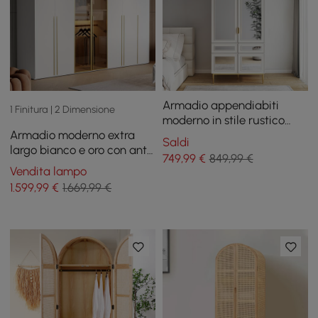
Armadio appendiabiti
1 Finitura | 2 Dimensione
moderno in stile rustico
Armadio moderno extra
bianco con specchio ad
Saldi
largo bianco e oro con anta
arco, 2 cassetti e 4 ante
749
,99
€
849,99 €
in vetro trasparente con
Vendita lampo
sensore di luce
1.599
,99
€
1.669,99 €