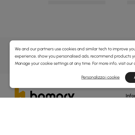
OFFERTE, ISPIRAZIONE E 
We and our partners use cookies and similar tech to improve you
Scopri offerte speciali, promozioni, eventi e altro
experience, show you personalised ads, recommend products you
Manage your cookie settings at any time. For more info, visit our
Termini e condizioni
Politica sulla privacy
Personalizza i cookie
Info
Chi 
Homary: Esprimi la Tua Individualità Attraverso un
Design Distintivo.
Blog
Premiata da Newsweek come una delle «America's
Rece
Best Online Shops 2024» nella categoria Home
Soste