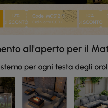
12%
10%
Code: MCS12
DI SCONTO
DI SCONTO
Ordini oltre 0,00 €
mento all'aperto per il M
sterno per ogni festa degli oro