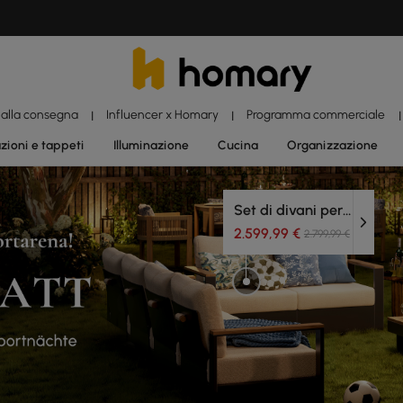
 alla consegna
Influencer x Homary
Programma commerciale
|
|
|
zioni e tappeti
Illuminazione
Cucina
Organizzazione
Set di divani per esterni
2.599,99 €
2.799,99 €