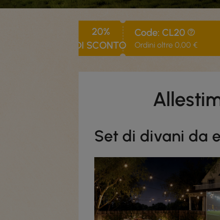
20%
Code: CL20
DI SCONTO
Ordini oltre 0,00 €
Allesti
Set di divani da e