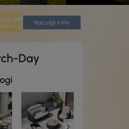
Code: MCS10
Raccogli tutto
Ordini oltre 0,00 €
atch-Day
logi