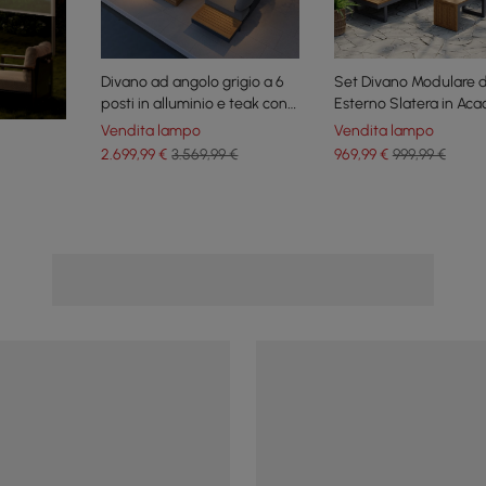
Divano ad angolo grigio a 6
Set Divano Modulare 
posti in alluminio e teak con
Esterno Slatera in Aca
funzione reclinabile e
Alluminio Grigio Scuro
Vendita lampo
Vendita lampo
braciere
2.699
,99
€
3.569,99 €
969
,99
€
999,99 €