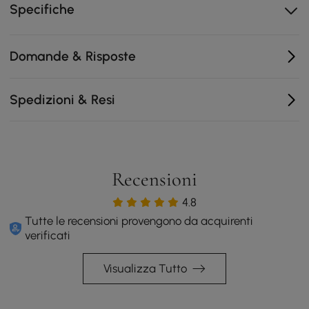
Specifiche
Il piano in pietra sinterizzata si pulisce
istantaneamente, resistendo in modo permanente a
calore, macchie e graffi.
Domande & Risposte
Realizzato in legno ingegnerizzato e impiallacciatura
di legno di frassino
Spedizioni & Resi
Tre cassetti con chiusura ammortizzata offrono un
accesso fluido e silenzioso a tutti i tuoi elementi
essenziali multimediali.
I pannelli scanalati aggiungono una consistenza
moderna, trasformando un semplice mobile in
Recensioni
un'opera d'arte decorativa.
4.8
Tutte le recensioni provengono da acquirenti
verificati
Visualizza Tutto