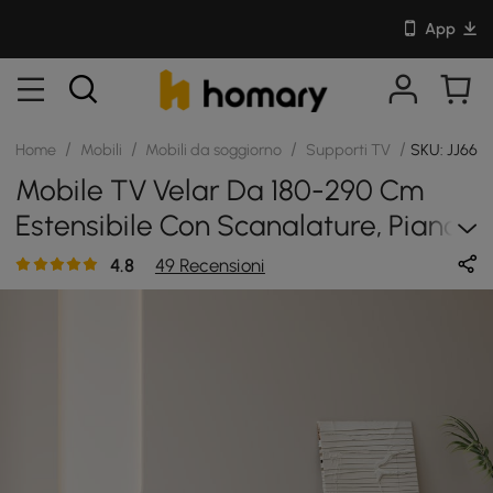
App
/
/
/
/
Home
Mobili
Mobili da soggiorno
Supporti TV
SKU: JJ668
Mobile TV Velar Da 180-290 Cm
Estensibile Con Scanalature, Piano
In Pietra Sinterizzata E 3 Cassetti
4.8
49 Recensioni