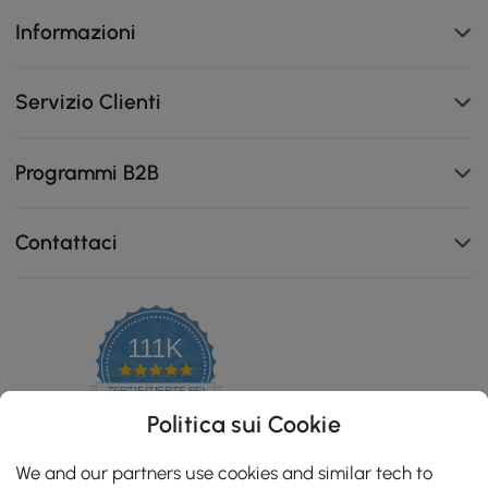
Informazioni
Servizio Clienti
Programmi B2B
Contattaci
111K
4.8
star
ZERTIFIZIERTE BEWERTUNGEN
rating
Politica sui Cookie
We and our partners use cookies and similar tech to