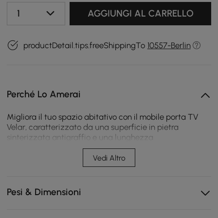
1
AGGIUNGI AL CARRELLO
productDetail.tips.freeShippingTo
10557-Berlin
Perché Lo Amerai
Migliora il tuo spazio abitativo con il mobile porta TV
Velar, caratterizzato da una superficie in pietra
sinterizzata antigraffio e una lunghezza
personalizzabile grazie al design estensibile. I dettagli
scanalati aggiungono un tocco contemporaneo e gli
Vedi Altro
ampi cassetti offrono uno spazio generoso per
mantenere un ambiente ordinato e sofisticato.
Pesi & Dimensioni
La lunghezza estensibile si adatta a qualsiasi
disposizione della stanza, dai monolocali alle stanze
familiari.