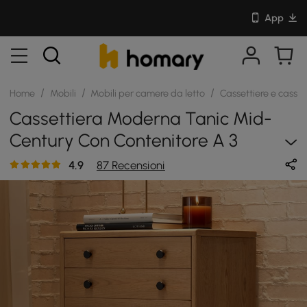
App
/
/
/
Home
Mobili
Mobili per camere da letto
Cassettiere e cass
Cassettiera Moderna Tanic Mid-
Century Con Contenitore A 3
Cassetti In Legno Di Frassino
4.9
87 Recensioni