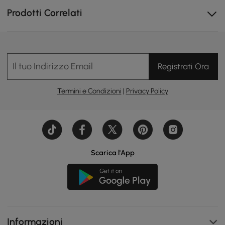
Prodotti Correlati
Il legno di frassino ha il suo senso di fascia alta. Pratico e
resistente, particolarmente adatto per ambienti con
Il tuo Indirizzo Email
Registrati Ora
scarsa illuminazione
Termini e Condizioni
|
Privacy Policy
Scarica l'App
Informazioni