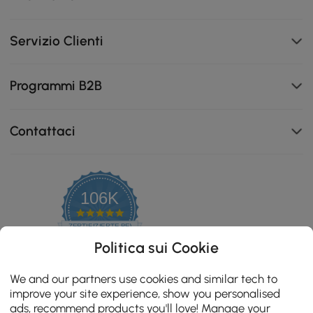
Servizio Clienti
Programmi B2B
Guide in legno massello per una resistenza duratura,
Contattaci
abbinate a cassetti di grande capacità per uno
stoccaggio organizzato ed espansivo.
106K
4.8
star
ZERTIFIZIERTE BEWERTUNGEN
rating
Politica sui Cookie
We and our partners use cookies and similar tech to
improve your site experience, show you personalised
ads, recommend products you'll love! Manage your