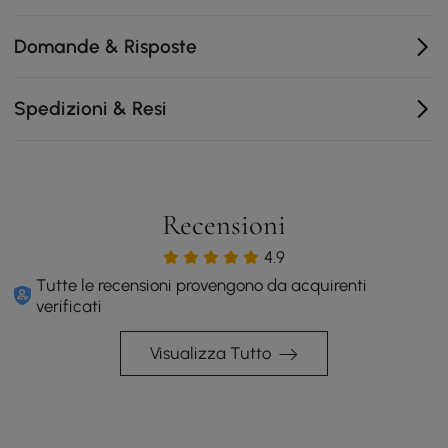
3 cassetti estraibili per riporre ordinatamente gli
Domande & Risposte
oggetti essenziali del soggiorno
Spedizioni & Resi
Recensioni
4.9
Tutte le recensioni provengono da acquirenti
verificati
Visualizza Tutto