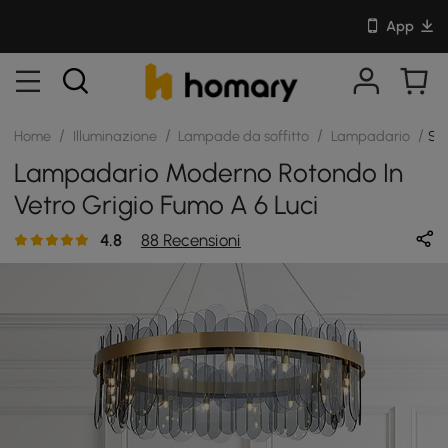
App
/
/
/
/
Home
Illuminazione
Lampade da soffitto
Lampadario
SK
Lampadario Moderno Rotondo In
Vetro Grigio Fumo A 6 Luci
4.8
88 Recensioni