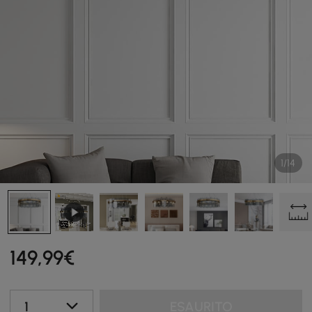
1/14
149
,99
€
1
ESAURITO