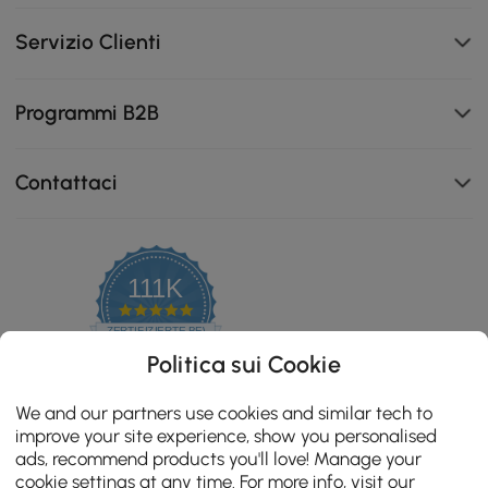
Servizio Clienti
Programmi B2B
Contattaci
111K
4.8
star
ZERTIFIZIERTE BEWERTUNGEN
rating
Politica sui Cookie
We and our partners use cookies and similar tech to
improve your site experience, show you personalised
ads, recommend products you'll love! Manage your
cookie settings at any time. For more info, visit our