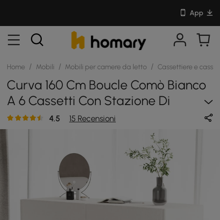
App
/
/
/
Home
Mobili
Mobili per camere da letto
Cassettiere e cass
Curva 160 Cm Boucle Comò Bianco
A 6 Cassetti Con Stazione Di
Ricarica
4.5
15 Recensioni