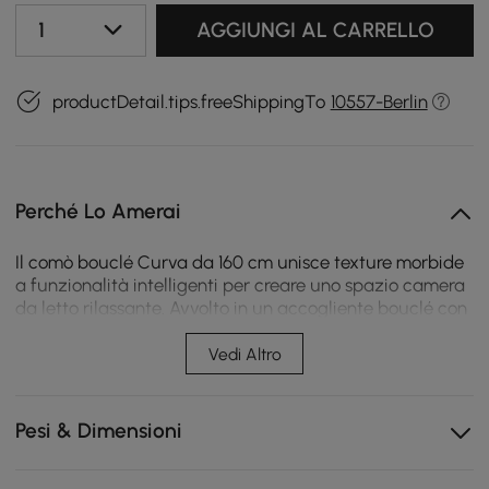
1
AGGIUNGI AL CARRELLO
productDetail.tips.freeShippingTo
10557-Berlin
Perché Lo Amerai
Il comò bouclé Curva da 160 cm unisce texture morbide
a funzionalità intelligenti per creare uno spazio camera
da letto rilassante. Avvolto in un accogliente bouclé con
gambe in legno di frassino e ricarica integrata, mantiene
gli essenziali quotidiani organizzati aggiungendo calore
Vedi Altro
e comfort alla tua casa.
Sei spaziosi cassetti mantengono vestiti ed essenziali
Pesi & Dimensioni
organizzati per una camera da letto ordinata e
rilassante.