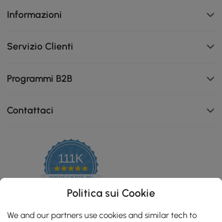
Informazioni
Servizio Clienti
Programmi B2B
Contattaci
111K
Tessuto bouclé di alta qualità, morbido al tatto e
4.8
resistente allo spargimento.
star
ZERTIFIZIERTE BEWERTUNGEN
rating
Politica sui Cookie
We and our partners use cookies and similar tech to