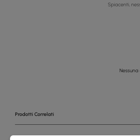
Spiacenti, ness
Nessuna 
Prodotti Correlati