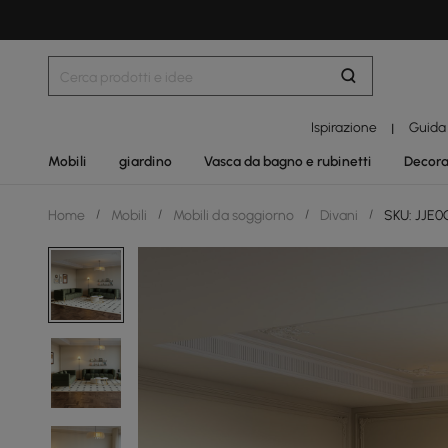
Ispirazione
Guida
|
Mobili
giardino
Vasca da bagno e rubinetti
Decora
Home
/
Mobili
/
Mobili da soggiorno
/
Divani
/
SKU: JJE0