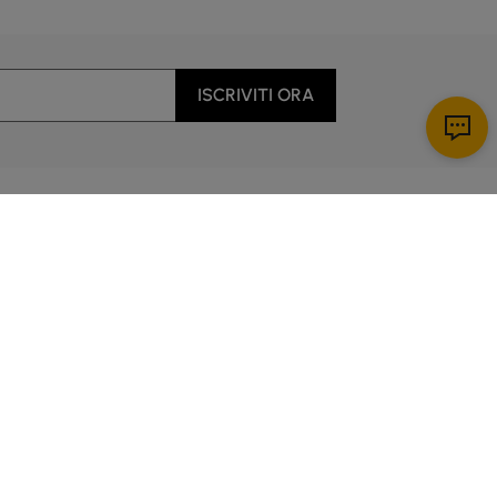
ISCRIVITI ORA
Scarica app
enti
 dalle 5:00 alle