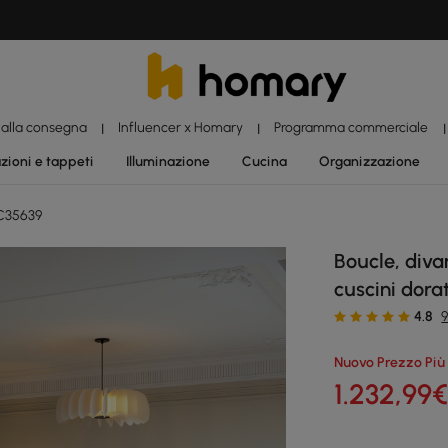
 alla consegna
Influencer x Homary
Programma commerciale
|
|
|
zioni e tappeti
Illuminazione
Cucina
Organizzazione
C35639
Boucle, diva
cuscini dorat
4.8
9
Nuovo Prezzo Più
1.232
,99