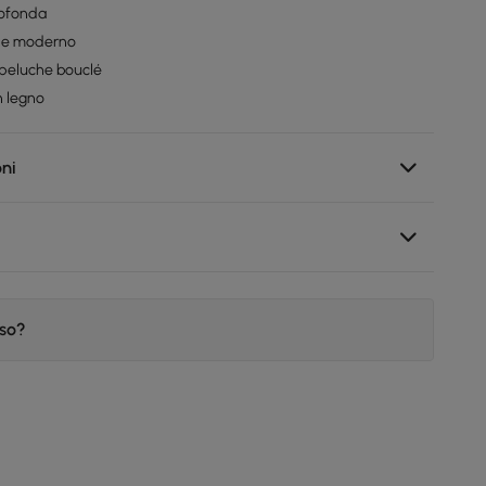
rofonda
tile moderno
 peluche bouclé
n legno
oni
iso?