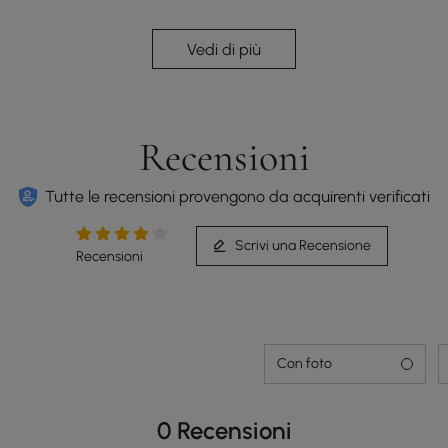
I cuscini trapuntati scanalati combinano un design
moderno e distintivo con un comfort di supporto
Vedi di più
per la seduta quotidiana.
Recensioni
Tutte le recensioni provengono da acquirenti verificati
Scrivi una Recensione
Recensioni
Con foto
0 Recensioni