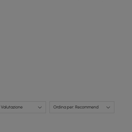
Le robuste gambe in metallo con finitura lucida
offrono un supporto affidabile e un'estetica
elegante che dura nel tempo.
Valutazione
Ordina per: Recommend