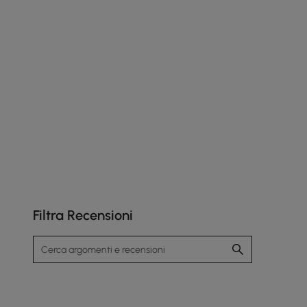
La tappezzeria in bouclé di alta qualità offre un
comfort duraturo e una morbidezza delicata sulla
pelle per il relax quotidiano.
Filtra Recensioni