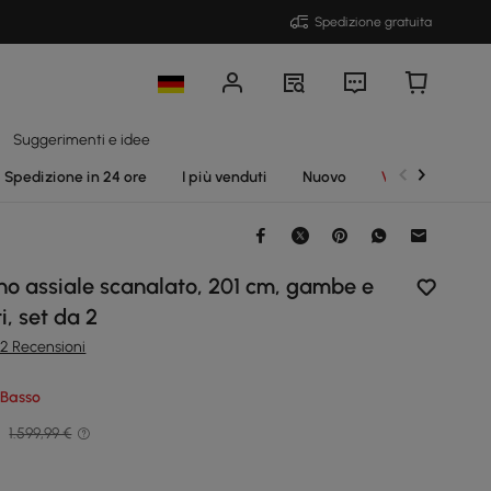
Spedizione gratuita
Suggerimenti e idee
Spedizione in 24 ore
I più venduti
Nuovo
Vendite
no assiale scanalato, 201 cm, gambe e
i, set da 2
2 Recensioni
 Basso
€
1.599,99 €