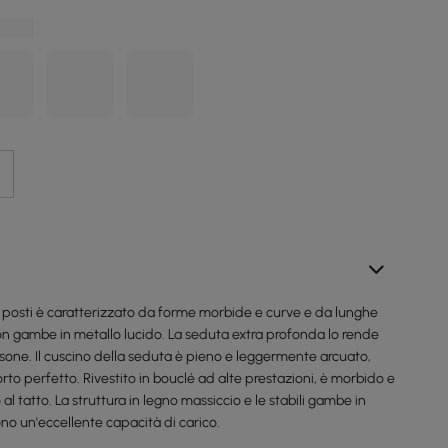
 posti è caratterizzato da forme morbide e curve e da lunghe
con gambe in metallo lucido. La seduta extra profonda lo rende
sone. Il cuscino della seduta è pieno e leggermente arcuato,
to perfetto. Rivestito in bouclé ad alte prestazioni, è morbido e
 al tatto. La struttura in legno massiccio e le stabili gambe in
no un'eccellente capacità di carico.