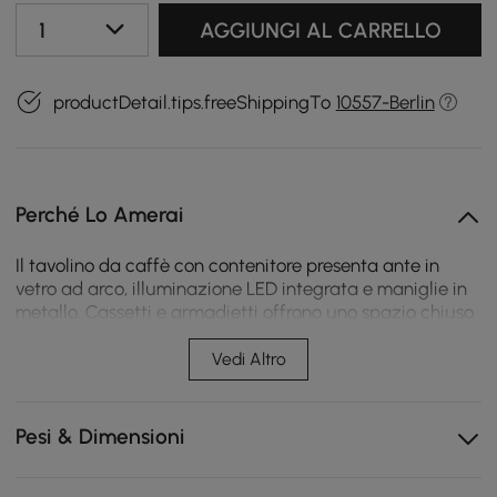
1
AGGIUNGI AL CARRELLO
productDetail.tips.freeShippingTo
10557-Berlin
Perché Lo Amerai
Il tavolino da caffè con contenitore presenta ante in
vetro ad arco, illuminazione LED integrata e maniglie in
metallo. Cassetti e armadietti offrono uno spazio chiuso
per l'organizzazione del soggiorno.
Vedi Altro
Quattro cassetti e quattro armadietti organizzano gli
essenziali del soggiorno.
Pesi & Dimensioni
Le porte in vetro ad arco ti consentono di visualizzare
gli articoli contribuendo a bloccare la polvere.
L'illuminazione LED integrata migliora la visibilità