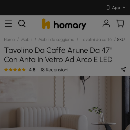
App
/
/
/
/
Home
Mobili
Mobili da soggiorno
Tavolini da caffè
SKU: J
Tavolino Da Caffè Arune Da 47"
Con Anta In Vetro Ad Arco E LED
4.8
18 Recensioni