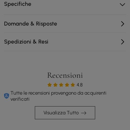
Specifiche
all'interno degli armadi.
Le maniglie a tirante in metallo rendono facile
l'apertura di cassetti e ante.
Domande & Risposte
La costruzione in legno ingegnerizzato offre un
supporto stabile per l'uso quotidiano.
Spedizioni & Resi
Recensioni
4.8
Tutte le recensioni provengono da acquirenti
verificati
Visualizza Tutto
Atmosfera di metà secolo