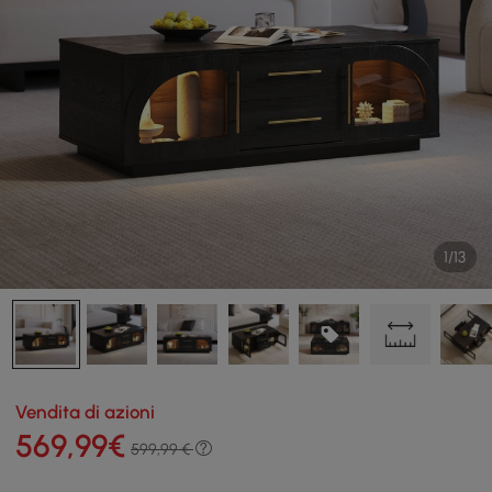
1/13
Vendita di azioni
569
,99
€
599,99 €