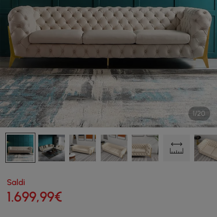
1/20
Saldi
1.699
,99
€