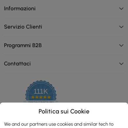
Informazioni
Servizio Clienti
Programmi B2B
Contattaci
111K
4.8
star
ZERTIFIZIERTE BEWERTUNGEN
rating
Politica sui Cookie
We and our partners use cookies and similar tech to