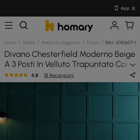
App
/
/
/
/
Home
Mobili
Mobili da soggiorno
Divani
SKU: J040607-B
Divano Chesterfield Moderno Beige
A 3 Posti In Velluto Trapuntato Con
Bottoni
4.8
18 Recensioni