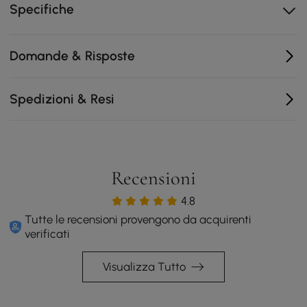
- Materiale dell'imbottitura del sedile: schiuma -
Specifiche
Materiale delle gambe:
acciaio inossidabile - Numero di sedili:
3-4
Domande & Risposte
Spedizioni & Resi
Recensioni
4.8
Tutte le recensioni provengono da acquirenti
verificati
Visualizza Tutto