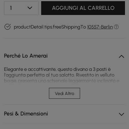
1
AGGIUNGI AL CARRELLO
productDetail.tips.freeShippingTo
10557-Berlin
Perché Lo Amerai
Elegante e accattivante, questo divano a 3 posti è
l'aggiunta perfetta al tuo salotto. Rivestito in velluto
beige, presenta uno schienale leggermente inclinato e
sedili imbottiti rimovibili per il massimo comfort e
praticità. La profonda trapuntatura a bottoni aggiunge
Vedi Altro
un elegante stile Chesterfield al moderno look Mid-
Century. La struttura in legno massello essiccato e le
gambe in acciaio inossidabile dorato garantiscono
Pesi & Dimensioni
resistenza e durata per anni. È la soluzione perfetta per
rinnovare il tuo spazio e stupire i tuoi ospiti.
- Altezza sedile: 17,7"/450 mm