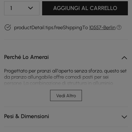
1
AGGIUNGI AL CARRELLO
productDetail.tips.freeShippingTo
10557-Berlin
Perché Lo Amerai
Progettato per pranzi all’aperto senza sforzo, questo set
da pranzo allungabile offre comodi posti per sei
persone. La combinazione di struttura in alluminio
resistente, corda intrecciata a mano e piano in pietra
sinterizzata facile da pulire lo rende ideale per
Vedi Altro
barbecue nel weekend e cene informali in giardino.
Si estende facilmente da 160 cm a 210 cm,
Pesi & Dimensioni
adattandosi sia a pasti intimi sia a riunioni più
numerose.