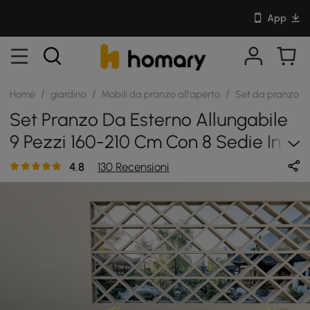
App
/
/
/
Home
giardino
Mobili da pranzo all'aperto
Set da pranzo p
Set Pranzo Da Esterno Allungabile
9 Pezzi 160-210 Cm Con 8 Sedie In
Corda, Bianco
4.8
130 Recensioni