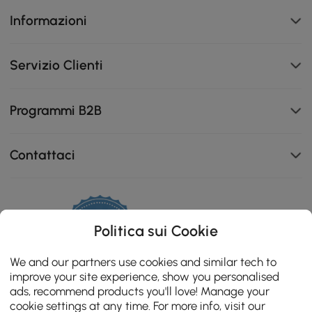
Informazioni
Servizio Clienti
Programmi B2B
Contattaci
111K
Politica sui Cookie
Realizzato con una struttura durevole e resistente agli
4.8
agenti atmosferici, questo tavolo presenta una
star
ZERTIFIZIERTE BEWERTUNGEN
We and our partners use cookies and similar tech to
rating
superficie in marmo elegante e resistente al calore che
improve your site experience, show you personalised
si pulisce facilmente.
ads, recommend products you'll love! Manage your
cookie settings at any time. For more info, visit our