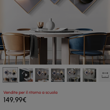
1/21
Vendite per il ritorno a scuola
149
,99
€