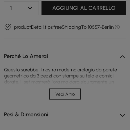
1
AGGIUNGI AL CARRELLO
productDetail.tips.freeShippingTo
10557-Berlin
Perché Lo Amerai
Questo sarebbe il nostro moderno orologio da parete
geometrico da 3 pezzi con stampe su tela e cornici
dorate. Il set mostrerà l'ora ma darà sicuramente un
tocco moderno portando l'arte contemporanea
all'interno della tua casa. Perfetto per soggiorno, camera
Vedi Altro
da letto o sala da pranzo.
Set di 3 quadri decorativi stampati
Pesi & Dimensioni
Portafoto in legno
Fibbia posteriore riservata per appenderla a parete