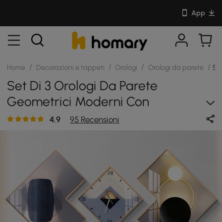
App
/
/
/
/
Home
Decorazioni e tappeti
Orologi
Orologi da parete
SK
Set Di 3 Orologi Da Parete
Geometrici Moderni Con
Decorazione Su Tela Con Cornice
4.9
95 Recensioni
Dorata