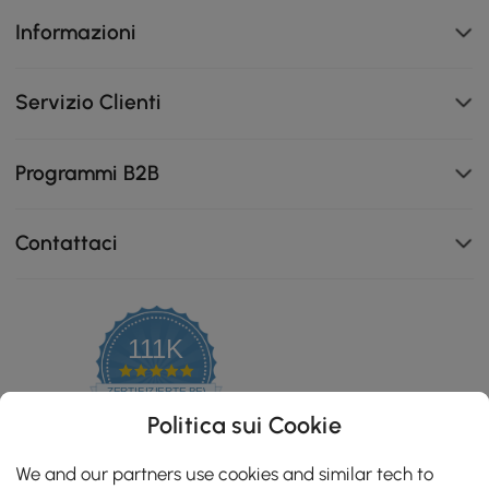
Informazioni
Servizio Clienti
Programmi B2B
Contattaci
111K
4.8
star
ZERTIFIZIERTE BEWERTUNGEN
rating
Politica sui Cookie
We and our partners use cookies and similar tech to