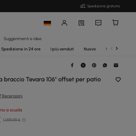
Spedizione gratuita
Suggerimenti e idee
Spedizione in 24 ore
I più venduti
Nuovo
Vendite
 braccio Tevara 106" offset per patio
7 Recensioni
orno a scuola
€
1.099,99 €