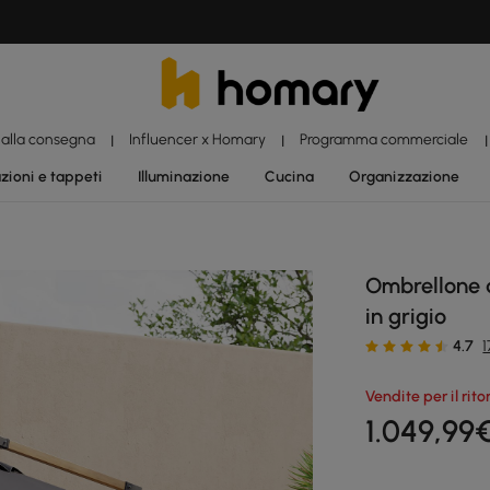
 alla consegna
Influencer x Homary
Programma commerciale
|
|
|
zioni e tappeti
Illuminazione
Cucina
Organizzazione
Ombrellone a
in grigio
4.7
1
Vendite per il rit
1.049
,99