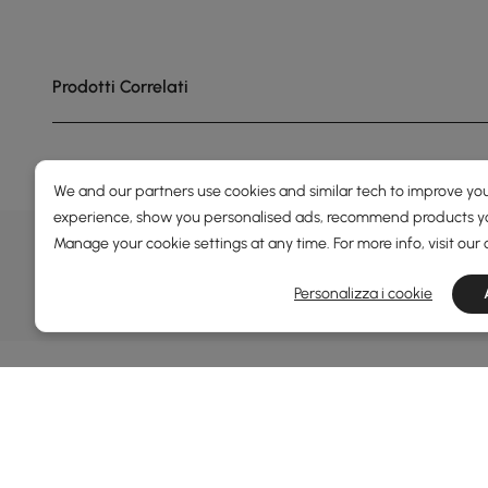
Prodotti Correlati
We and our partners use cookies and similar tech to improve you
experience, show you personalised ads, recommend products you
OFFERTE, ISPIRAZIONE E 
Manage your cookie settings at any time. For more info, visit our
Scopri offerte speciali, promozioni, eventi e altro
Personalizza i cookie
Termini e condizioni
Politica sulla privacy
Info
Chi 
Homary: Esprimi la Tua Individualità Attraverso un