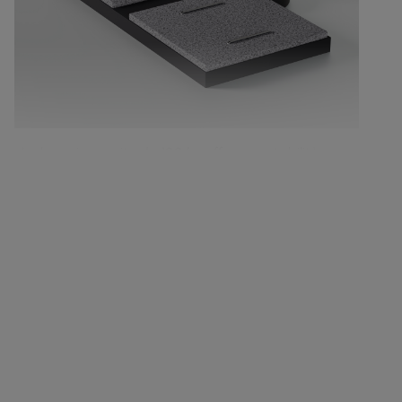
La base in granito da 100 kg offre una stabilità
senza precedenti, assicurando che l'ombrello
rimanga saldamente in posizione.