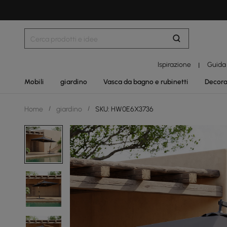
Ispirazione
Guida
|
Mobili
giardino
Vasca da bagno e rubinetti
Decora
Home
/
giardino
/
SKU: HW0E6X3736