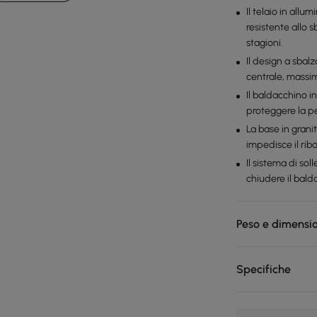
Il telaio in all
resistente allo 
stagioni.
Il design a sbal
centrale, massim
Il baldacchino i
proteggere la pe
La base in gran
impedisce il rib
Il sistema di so
chiudere il bal
Peso e dimensi
Specifiche