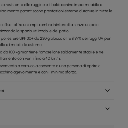
uminio resistente alla ruggine e il baldacchino impermeabile e
sbiadimento garantiscono prestazioni esterne durature in tutte le
zo offset offre un'ampia ombra ininterrotta senza un palo
izzando lo spazio utilizzabile del patio.
n poliestere UPF 30+ da 230 g blocca oltre il 97% dei raggi UV per
lle e i mobili da esterno.
ito da 100 kg mantiene l'ombrellone saldamente stabile e ne
altamento con venti fino a 40 km/h.
llevamento a carrucola consente a una persona di aprire e
dacchino agevolmente e con il minimo sforzo.
oni