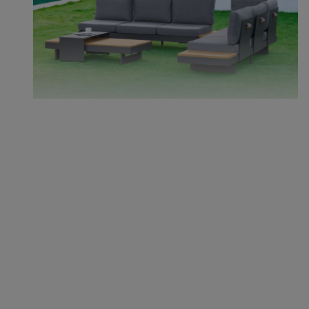
Pioggia o sole, il tessuto impermeabile ti protegge
con stile.