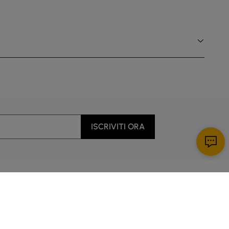
ISCRIVITI ORA
Scarica app
enti