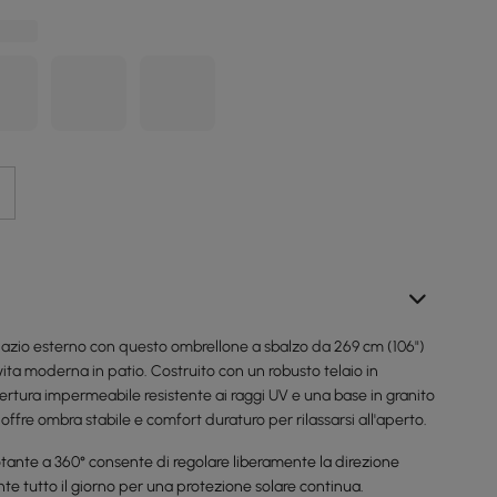
pazio esterno con questo ombrellone a sbalzo da 269 cm (106")
vita moderna in patio. Costruito con un robusto telaio in
ertura impermeabile resistente ai raggi UV e una base in granito
 offre ombra stabile e comfort duraturo per rilassarsi all'aperto.
otante a 360° consente di regolare liberamente la direzione
te tutto il giorno per una protezione solare continua.