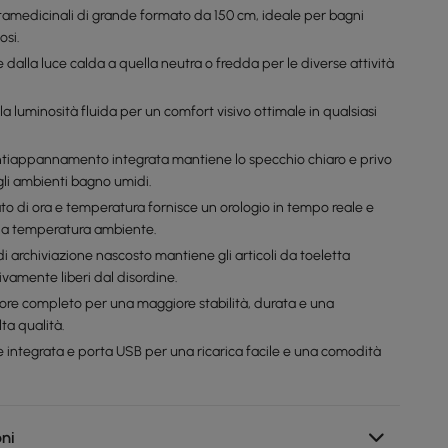
amedicinali di grande formato da 150 cm, ideale per bagni
osi.
 dalla luce calda a quella neutra o fredda per le diverse attività
a luminosità fluida per un comfort visivo ottimale in qualsiasi
ntiappannamento integrata mantiene lo specchio chiaro e privo
li ambienti bagno umidi.
rato di ora e temperatura fornisce un orologio in tempo reale e
lla temperatura ambiente.
i archiviazione nascosto mantiene gli articoli da toeletta
sivamente liberi dal disordine.
iore completo per una maggiore stabilità, durata e una
lta qualità.
e integrata e porta USB per una ricarica facile e una comodità
oni