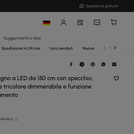
Spedizione gratuita
Suggerimenti e idee
Spedizione in 24 ore
I più venduti
Nuovo
Vendite
gno a LED da 150 cm con specchio,
e tricolore dimmerabile e funzione
amento
99,99 €