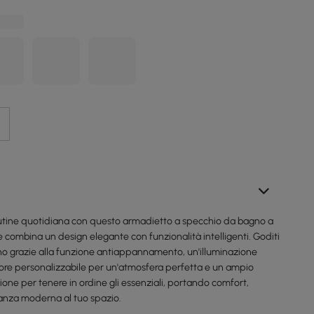
outine quotidiana con questo armadietto a specchio da bagno a
 combina un design elegante con funzionalità intelligenti. Goditi
llino grazie alla funzione antiappannamento, un'illuminazione
lore personalizzabile per un'atmosfera perfetta e un ampio
zione per tenere in ordine gli essenziali, portando comfort,
anza moderna al tuo spazio.