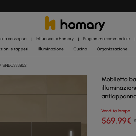
 alla consegna
Influencer x Homary
Programma commerciale
|
|
|
zioni e tappeti
Illuminazione
Cucina
Organizzazione
: SNEC333862
Mobiletto ba
illuminazion
antiappann
Vendita lampo
569
,99
€
5