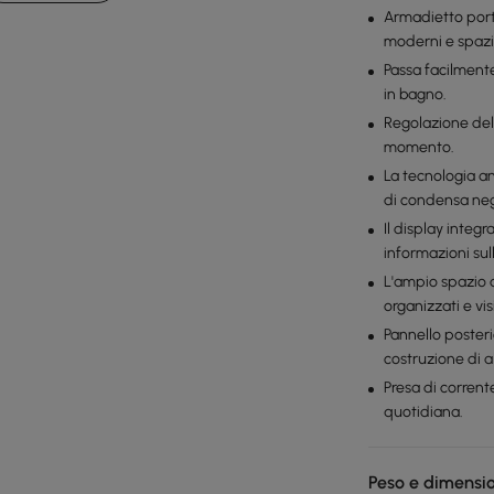
Armadietto port
moderni e spazi
Passa facilmente
in bagno.
Regolazione dell
momento.
La tecnologia a
di condensa neg
Il display integ
informazioni su
L'ampio spazio d
organizzati e vi
Pannello poster
costruzione di a
Presa di corrent
quotidiana.
Peso e dimensi