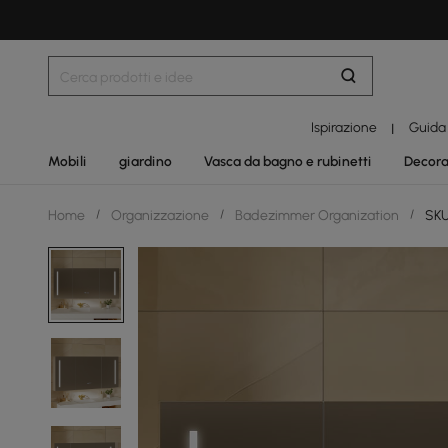
Ispirazione
Guida
|
Mobili
giardino
Vasca da bagno e rubinetti
Decora
Home
/
Organizzazione
/
Badezimmer Organization
/
SKU