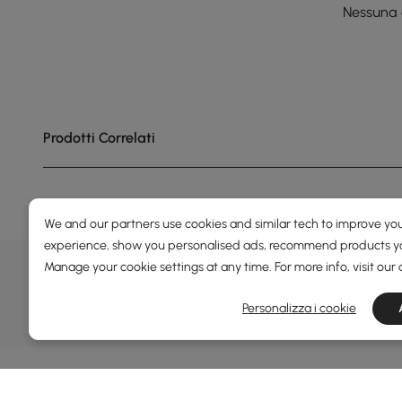
Nessuna 
Prodotti Correlati
We and our partners use cookies and similar tech to improve you
experience, show you personalised ads, recommend products you
OFFERTE, ISPIRAZIONE E 
Manage your cookie settings at any time. For more info, visit our
Scopri offerte speciali, promozioni, eventi e altro
Personalizza i cookie
Termini e condizioni
Politica sulla privacy
Ampio spazio intelligente con ripiani regolabili
mantiene gli elementi essenziali organizzati,
asciutti e facili da raggiungere.