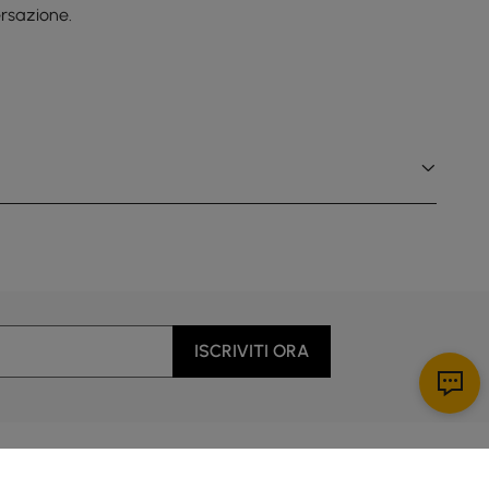
rsazione.
ISCRIVITI ORA
Tre modalità di illuminazione ti consentono di
personalizzare luminosità e colore per qualsiasi
compito, creando ogni volta l'illuminazione perfetta