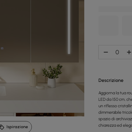
Descrizione
Aggiorna la tua r
LED da 150 cm, che
un riflesso crista
dimmerabile trico
spazio di archivia
chiarezza ed eleg
Ispirazione