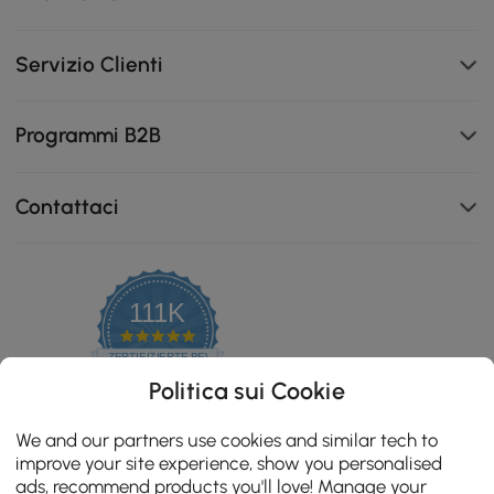
Servizio Clienti
Programmi B2B
Contattaci
111K
4.8
star
ZERTIFIZIERTE BEWERTUNGEN
rating
Politica sui Cookie
We and our partners use cookies and similar tech to
improve your site experience, show you personalised
ads, recommend products you'll love! Manage your