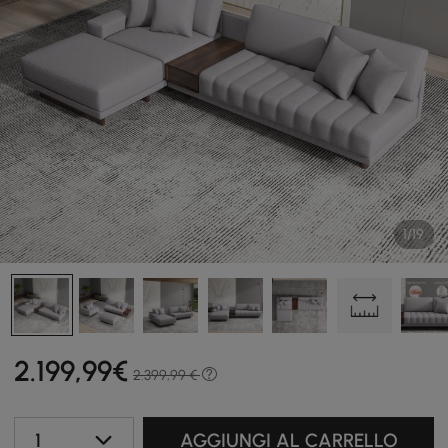
1/19
2.199
,99
€
2.399,99 €
1
AGGIUNGI AL CARRELLO