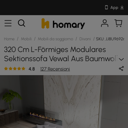
App
/
/
/
/
Home
Mobili
Mobili da soggiorno
Divani
SKU: JJ8U96926F
320 Cm L-Förmiges Modulares
Sektionssofa Vewal Aus Baumwolle
Und Leinen Mit Chaiselongue Und
4.8
127 Recensioni
Ottoman