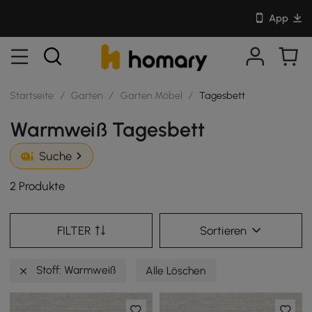
App
Startseite
/
Garten
/
Garten Möbel
/
Tagesbett
Warmweiß Tagesbett
Suche
2 Produkte
FILTER
Sortieren
Stoff: Warmweiß
Alle Löschen