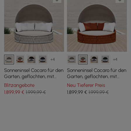
+4
+4
Sonneninsel Cocaro für den
Sonneninsel Cocaro für den
Garten, geflochten, mit
Garten, geflochten, mit
Aluminiumrahmen und
Aluminiumrahmen und
Blitzangebote
Neu Tieferer Preis
Sonnendach, wetterfest,
Sonnendach, wetterfest,
1.899
,99
€
1.999,99 €
1.899
,99
€
1.999,99 €
grau
grau