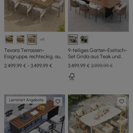
+9
Tevara Terrassen-
9-teiliges Garten-Esstisch-
Essgruppe, rechteckig, aus
Set Grida aus Teak und
Holz und Aluminium, für 8
Kunstrattan mit 8 Stühlen
2.499,99 € - 3.499,99 €
3.499
,99
€
3.999,99 €
Personen, 9-teilig
Lernstart Angebote