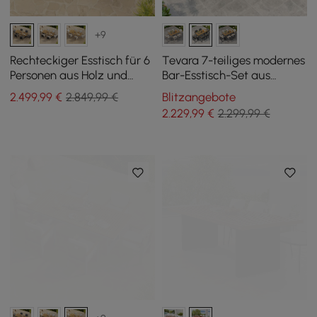
+9
Rechteckiger Esstisch für 6
Tevara 7-teiliges modernes
Personen aus Holz und
Bar-Esstisch-Set aus
Aluminium für den
Teakholz für den
2.499
,99
€
2.849,99 €
Blitzangebote
Außenbereich, 6
Außenbereich mit 6 Stühlen
2.229
,99
€
2.299,99 €
Esszimmerstühle