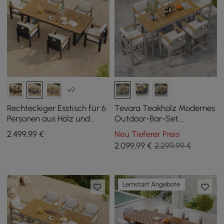
+9
Rechteckiger Esstisch für 6
Tevara Teakholz Modernes
Personen aus Holz und
Outdoor-Bar-Set,
Aluminium für den
Sandfarbenes Gestell &
2.499
,99
€
Neu Tieferer Preis
Außenbereich, 6
Warmweißes Kissen
2.099
,99
€
2.299,99 €
Esszimmerstühle
Lernstart Angebote