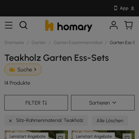
App
Startseite
/
Garten
/
Garten Esszimmermöbel
/
Garten Ess-Se
Teakholz Garten Ess-Sets
Suche
14 Produkte
FILTER
Sortieren
Sitz-Rahmenmaterial: Teakholz
Alle Löschen
Lernstart Angebote
Lernstart Angebote