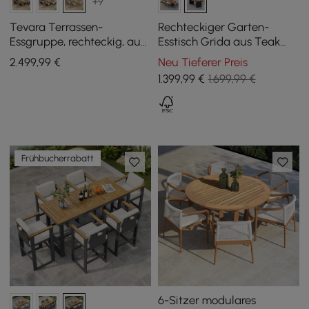
+9
Tevara Terrassen-
Rechteckiger Garten-
Essgruppe, rechteckig, aus
Esstisch Grida aus Teak
Teakholz und Aluminium,
und Aluminium, für 8
2.499
,99
€
Neu Tieferer Preis
für 6 Personen, 7-teilig
Personen
1.399
,99
€
1.699,99 €
Frühbucherrabatt
6-Sitzer modulares