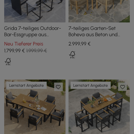
Grida 7-teiliges Outdoor-
7-teiliges Garten-Set
Bar-Essgruppe aus
Boheva aus Beton und
Teakholz & Aluminium mit
Teak mit Seilgeflecht und 6
Neu Tieferer Preis
2.999
,99
€
6 Barhockern
Stühlen
1.799
,99
€
1.999,99 €
Lernstart Angebote
Lernstart Angebote