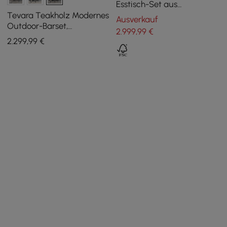
Esstisch-Set aus
Aluminium und Teakholz
Tevara Teakholz Modernes
Ausverkauf
Outdoor-Barset,
2.999
,99
€
dunkelgrauer Rahmen &
2.299
,99
€
warmweißes Kissen