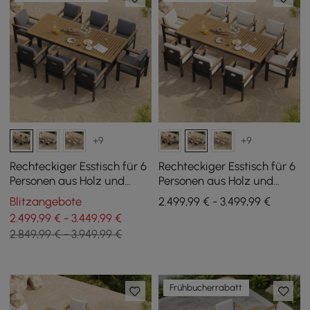
+9
+9
Rechteckiger Esstisch für 6
Rechteckiger Esstisch für 6
Personen aus Holz und
Personen aus Holz und
Aluminium für den
Aluminium für den
Blitzangebote
2.499,99 € - 3.499,99 €
Außenbereich, 8
Außenbereich, 8
2.499,99 € - 3.449,99 €
Esszimmerstühle
Esszimmerstühle
2.849,99 € - 3.949,99 €
Frühbucherrabatt