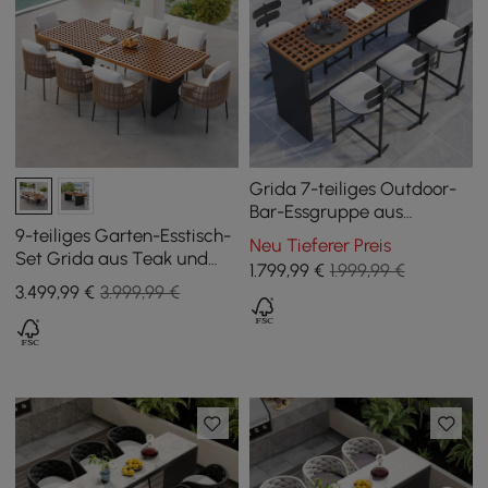
Grida 7-teiliges Outdoor-
Bar-Essgruppe aus
Teakholz & Aluminium mit
9-teiliges Garten-Esstisch-
Neu Tieferer Preis
6 Barhockern
Set Grida aus Teak und
1.799
,99
€
1.999,99 €
Kunstrattan mit 8 Stühlen
3.499
,99
€
3.999,99 €