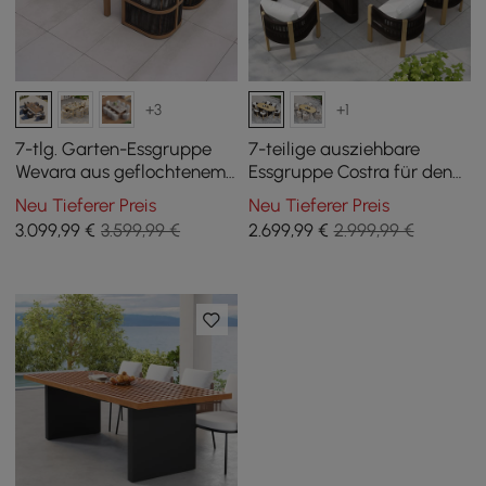
+3
+1
7-tlg. Garten-Essgruppe
7-teilige ausziehbare
Wevara aus geflochtenem
Essgruppe Costra für den
Seil mit 6 Stühlen
Außenbereich mit 6
Neu Tieferer Preis
Neu Tieferer Preis
geflochtenen Sesseln für 4
3.099
,99
€
3.599,99 €
2.699
,99
€
2.999,99 €
bis 6 Personen