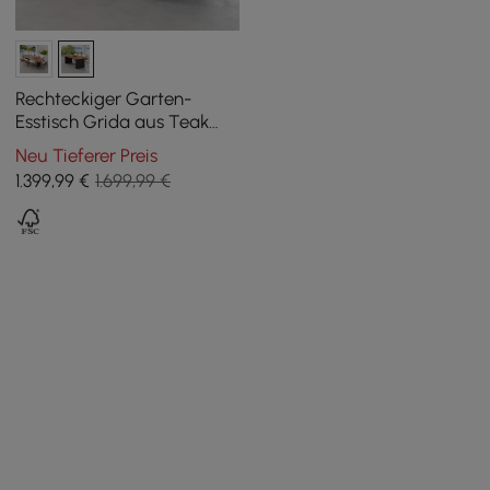
Rechteckiger Garten-
Esstisch Grida aus Teak
und Aluminium, für 8
Neu Tieferer Preis
Personen
1.399
,99
€
1.699,99 €