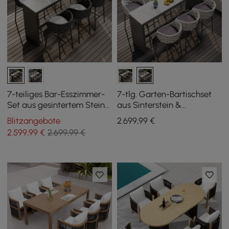
7-teiliges Bar-Esszimmer-
7-tlg. Garten-Bartischset
Set aus gesintertem Stein
aus Sinterstein &
und Aluminium für den
Aluminium in Hellgrau mit 6
Blitzangebote
2.699
,99
€
Außenbereich mit 6
Barhockern
2.599
,99
€
2.699,99 €
Barhockern in Dunkelgrau