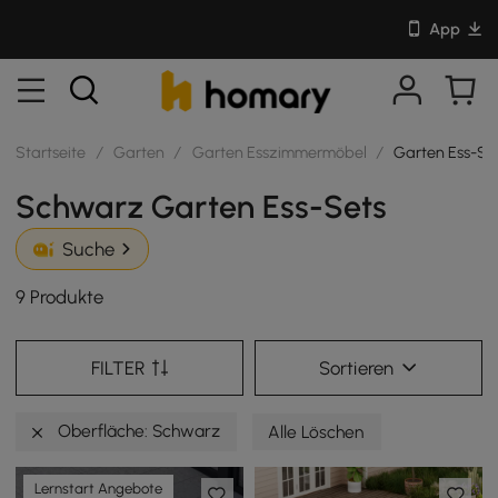
App
Startseite
/
Garten
/
Garten Esszimmermöbel
/
Garten Ess-Se
Schwarz Garten Ess-Sets
Suche
9 Produkte
FILTER
Sortieren
Oberfläche: Schwarz
Alle Löschen
Lernstart Angebote