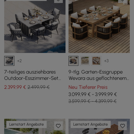
+2
+3
7-teiliges ausziehbares
9-tlg. Garten-Essgruppe
Outdoor-Esszimmer-Set
Wevara aus geflochtenem
mit Aluminiumtisch und 6
Seil mit 8 Stühlen
2.399
,99
€
2.499,99 €
Neu Tieferer Preis
geflochtenen Stühlen in
3.099,99 € - 3.999,99 €
Grau
3.599,99 € - 4.399,99 €
Lernstart Angebote
Lernstart Angebote