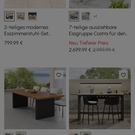
+1
2-teiliges modernes
7-teilige ausziehbare
Esszimmerstuhl-Set
Essgruppe Costra für den
Wevara aus Aluminium und
Außenbereich mit 6
799
,99
€
Neu Tieferer Preis
Seilen für die Terrasse
geflochtenen Sesseln für 4
2.699
,99
€
2.999,99 €
bis 6 Personen