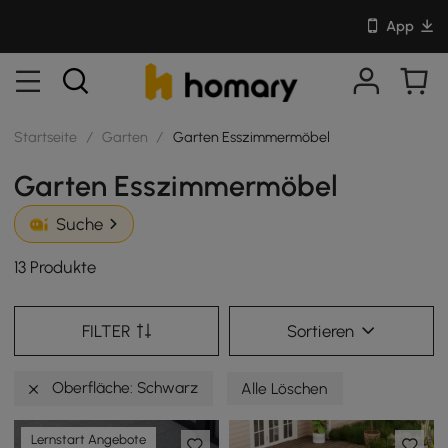
App
Startseite
/
Garten
/
Garten Esszimmermöbel
Garten Esszimmermöbel
Suche
13 Produkte
FILTER
Sortieren
Oberfläche: Schwarz
Alle Löschen
Lernstart Angebote