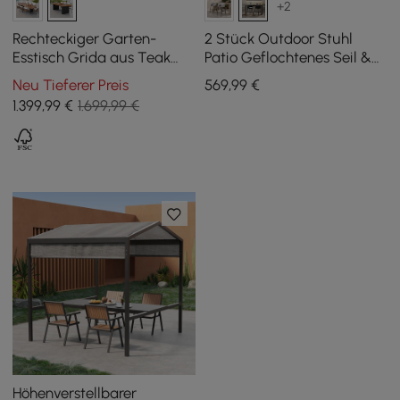
+2
Rechteckiger Garten-
2 Stück Outdoor Stuhl
Esstisch Grida aus Teak
Patio Geflochtenes Seil &
und Aluminium, für 8
Aluminium 97 cm
Neu Tieferer Preis
569
,99
€
Personen
Barhocker-Set Cocaro mit
1.399
,99
€
1.699,99 €
Drehsockel
Höhenverstellbarer