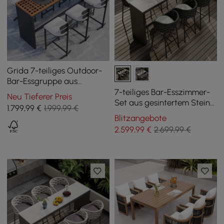
Grida 7-teiliges Outdoor-
Bar-Essgruppe aus
Teakholz & Aluminium mit
7-teiliges Bar-Esszimmer-
Neu Tieferer Preis
6 Barhockern
Set aus gesintertem Stein
1.799
,99
€
1.999,99 €
und Aluminium für den
Blitzangebote
Außenbereich mit 6
2.599
,99
€
2.699,99 €
Barhockern in Dunkelgrau