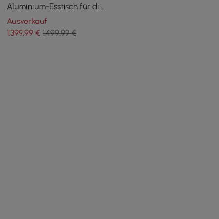
Aluminium-Esstisch für die
Außenterrasse mit
Ausverkauf
Baldachin, zum Bartisch
1.399
,99
€
1.499,99 €
umfunktionieren