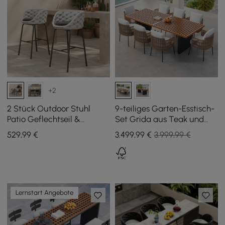
+2
2 Stück Outdoor Stuhl
9-teiliges Garten-Esstisch-
Patio Geflechtseil &
Set Grida aus Teak und
Aluminium 97 cm
Kunstrattan mit 8 Stühlen
529
,99
€
3.499
,99
€
3.999,99 €
Barhocker-Set Cocaro mit
Rückenlehnen
Lernstart Angebote