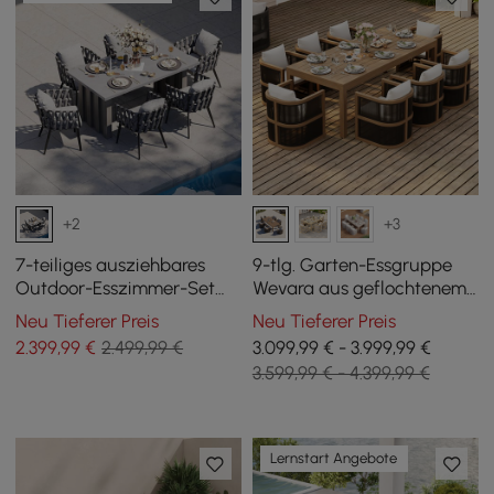
+2
+3
7-teiliges ausziehbares
9-tlg. Garten-Essgruppe
Outdoor-Esszimmer-Set
Wevara aus geflochtenem
mit Aluminiumtisch und 6
Seil mit 8 Stühlen
Neu Tieferer Preis
Neu Tieferer Preis
geflochtenen Stühlen in
2.399
,99
€
2.499,99 €
3.099,99 € - 3.999,99 €
Grau
3.599,99 € - 4.399,99 €
Lernstart Angebote