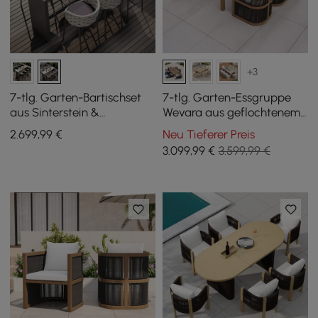
+3
7-tlg. Garten-Bartischset
7-tlg. Garten-Essgruppe
aus Sinterstein &
Wevara aus geflochtenem
Aluminium in Hellgrau mit 6
Seil mit 6 Stühlen
2.699
,99
€
Neu Tieferer Preis
Barhockern
3.099
,99
€
3.599,99 €