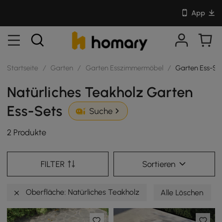
App
Startseite
/
Garten
/
Garten Esszimmermöbel
/
Garten Ess-Se
Natürliches Teakholz Garten
Ess-Sets
Suche
2 Produkte
FILTER
Sortieren
Oberfläche: Natürliches Teakholz
Alle Löschen