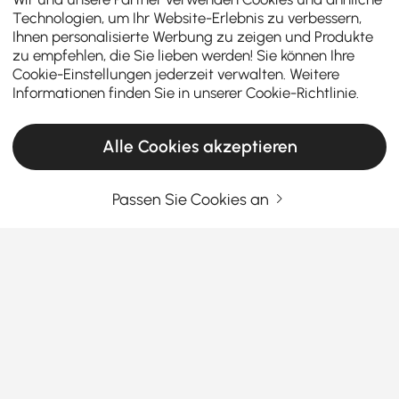
Technologien, um Ihr Website-Erlebnis zu verbessern,
Ihnen personalisierte Werbung zu zeigen und Produkte
zu empfehlen, die Sie lieben werden! Sie können Ihre
Cookie-Einstellungen jederzeit verwalten. Weitere
Informationen finden Sie in unserer
Cookie-Richtlinie
.
Alle Cookies akzeptieren
Passen Sie Cookies an
Warum ein Gartentisch mit Stühlen?
Einleitung – Warum ein Gartentisch mit
Stühlen?
Ein
gartentisch mit stühlen
ist das Herzstück jeder
stilvollen Outdoor-Essgruppe. Ganz gleich, ob Sie
Mehr sehen
einen großen Garten, eine gemütliche Terrasse oder
Products in the current category have been updated to show the latest 2 items