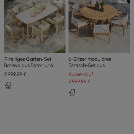
7-teiliges Garten-Set
6-Sitzer modulares
Boheva aus Beton und
Esstisch-Set aus
Teak mit Seilgeflecht und 6
Aluminium und Teakholz
2.999
,99
€
Ausverkauf
Stühlen
2.999
,99
€