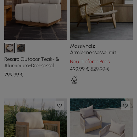
Massivholz
Armlehnensessel mit
geflochtenem
Resaro Outdoor Teak- &
Neu Tieferer Preis
Kraftpapierseil Rücken &
Aluminium-Drehsessel
499
,99
€
529,99 €
Sitz
799
,99
€