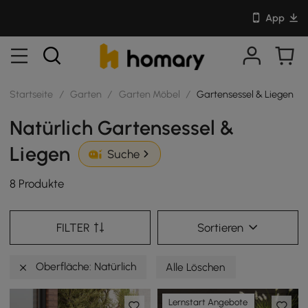
App
Startseite
/
Garten
/
Garten Möbel
/
Gartensessel & Liegen
Natürlich Gartensessel &
Liegen
Suche
8 Produkte
FILTER
Sortieren
Oberfläche: Natürlich
Alle Löschen
Lernstart Angebote