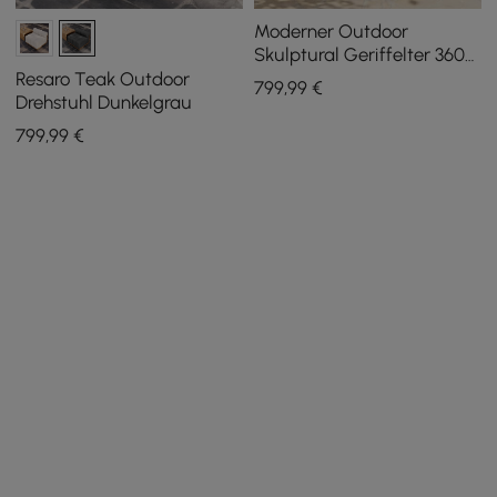
Moderner Outdoor
Skulptural Geriffelter 360-
Grad Drehsessel in Natur
Resaro Teak Outdoor
799
,99
€
Drehstuhl Dunkelgrau
799
,99
€