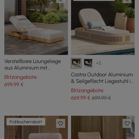
Verstellbare Loungeliege
+2
aus Aluminium mit
Rillenstruktur für den
Costra Outdoor Aluminium
Blitzangebote
Außenbereich in Warmweiß
& Seilgeflecht Liegestuhl in
699
,99
€
Elfenbein
Blitzangebote
669
,99
€
699,99 €
Frühbucherrabatt