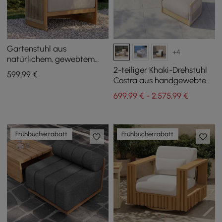
Gartenstuhl aus
+4
natürlichem, gewebtem
Teakseil
2-teiliger Khaki-Drehstuhl
599
,99
€
Costra aus handgewebtem
Seil für den Außenbereich
699,99 € - 2.575,99 €
Frühbucherrabatt
Frühbucherrabatt