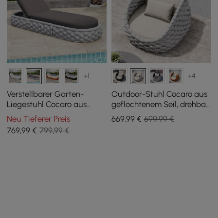
+1
+4
Verstellbarer Garten-
Outdoor-Stuhl Cocaro aus
Liegestuhl Cocaro aus
geflochtenem Seil, drehbar,
Aluminium und
mit Drehgestell
Neu Tieferer Preis
669
,99
€
699,99 €
Seilgeflecht in Grau
769
,99
€
799,99 €