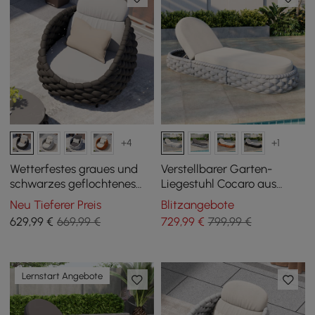
+4
+1
Wetterfestes graues und
Verstellbarer Garten-
schwarzes geflochtenes
Liegestuhl Cocaro aus
Gartensofa Cocaro
Aluminium und
Neu Tieferer Preis
Blitzangebote
Seilgeflecht in Grau & Weiß
629
,99
€
669,99 €
729
,99
€
799,99 €
Lernstart Angebote