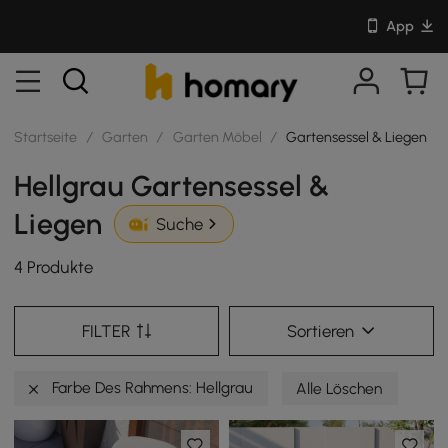
App
Startseite
/
Garten
/
Garten Möbel
/
Gartensessel & Liegen
Hellgrau Gartensessel &
Liegen
Suche
4 Produkte
FILTER
Sortieren
Farbe Des Rahmens: Hellgrau
Alle Löschen