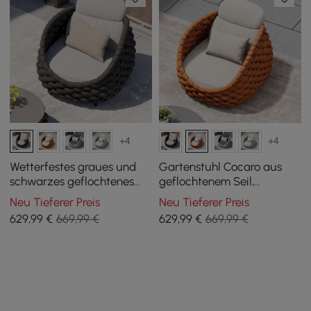
+4
+4
Wetterfestes graues und
Gartenstuhl Cocaro aus
schwarzes geflochtenes
geflochtenem Seil,
Gartensofa Cocaro
wasserdichter Garten- und
Neu Tieferer Preis
Neu Tieferer Preis
Terrassensessel, Orange
629
,99
€
669,99 €
629
,99
€
669,99 €
mit Kissen