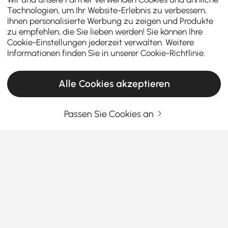
Technologien, um Ihr Website-Erlebnis zu verbessern,
Ihnen personalisierte Werbung zu zeigen und Produkte
zu empfehlen, die Sie lieben werden! Sie können Ihre
Cookie-Einstellungen jederzeit verwalten. Weitere
Informationen finden Sie in unserer
Cookie-Richtlinie
.
Alle Cookies akzeptieren
Passen Sie Cookies an
Was macht einen Gartensessel &
Gartenliege aus?
Gartensessel und Gartenliegen
sind mehr als bloße
Sitzmöbel – sie sind die Einladung, im eigenen
Garten oder auf der Terrasse Momente der
Entspannung, Sonne und Lebensfreude zu genießen.
Mehr sehen
Ob ein schnelles Sonnenbad, ein gemütliches
Products in the current category have been updated to show the latest 2 items