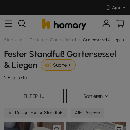
App
Startseite
/
Garten
/
Garten Möbel
/
Gartensessel & Liegen
Fester Standfuß Gartensessel
& Liegen
Suche
2 Produkte
FILTER
Sortieren
Design: Fester Standfuß
Alle Löschen