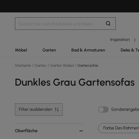
Inspiration
|
Möbel
Garten
Bad & Armaturen
Deko & T
Startseite
/
Garten
/
Garten Möbel
/
Gartensofas
Dunkles Grau Gartensofas
Filter ausblenden
Sonderangeb
Farbe Des Rahmens
Oberfläche