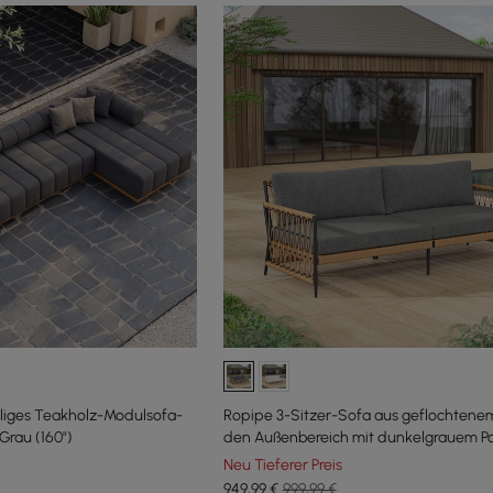
iliges Teakholz-Modulsofa-
Ropipe 3-Sitzer-Sofa aus geflochtenem
Grau (160")
den Außenbereich mit dunkelgrauem Po
Kissenkissen
Neu Tieferer Preis
949
,99
€
999,99 €