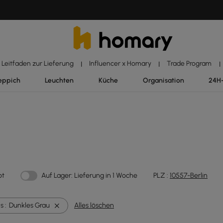
Leitfaden zur Lieferung
Influencer x Homary
Trade Program
|
|
|
eppich
Leuchten
Küche
Organisation
24H
ot
Auf Lager: Lieferung in 1 Woche
PLZ :
10557-Berlin
 :
Dunkles Grau
Alles löschen