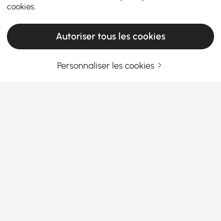
cookies
.
Autoriser tous les cookies
Personnaliser les cookies
Entrez Votre Adresse E-mail
S'INSCRIRE MAINTENANT
Termes et Conditions
|
Politique de Confidentialité