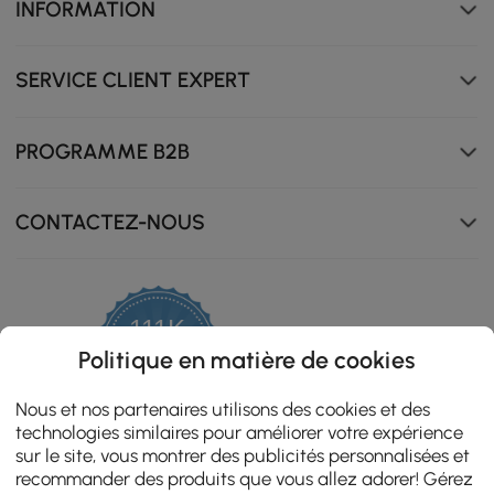
INFORMATION
SERVICE CLIENT EXPERT
PROGRAMME B2B
CONTACTEZ-NOUS
111K
4.8
Politique en matière de cookies
star
ZERTIFIZIERTE BEWERTUNGEN
rating
Nous et nos partenaires utilisons des cookies et des
technologies similaires pour améliorer votre expérience
sur le site, vous montrer des publicités personnalisées et
recommander des produits que vous allez adorer! Gérez