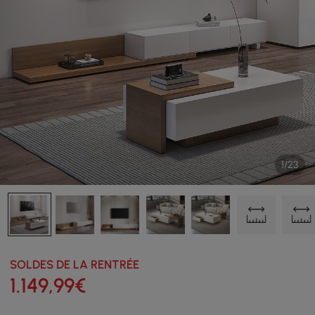
1/23
SOLDES DE LA RENTRÉE
1.149
,99
€