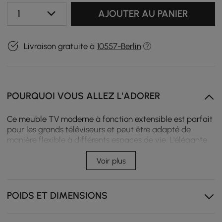
1
AJOUTER AU PANIER
Livraison gratuite à
10557-Berlin
POURQUOI VOUS ALLEZ L'ADORER
Ce meuble TV moderne à fonction extensible est parfait
pour les grands téléviseurs et peut être adapté de
manière flexible à différents espaces de vie. L'élégante
console multimédia offre non seulement de nombreux
espaces de rangement pour vos accessoires, mais elle
Voir plus
impressionne également par son look élégant qui met en
valeur le design de votre salon.
POIDS ET DIMENSIONS
L'installation flexible permet un placement à la fois à
gauche et à droite.