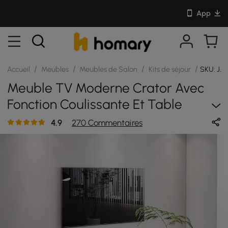
App
/
/
/
/
Accueil
Meubles
Meubles de Salon
Kits de séjour
SKU: JJ
Meuble TV Moderne Crator Avec
Fonction Coulissante Et Table
Basse
4.9
270 Commentaires