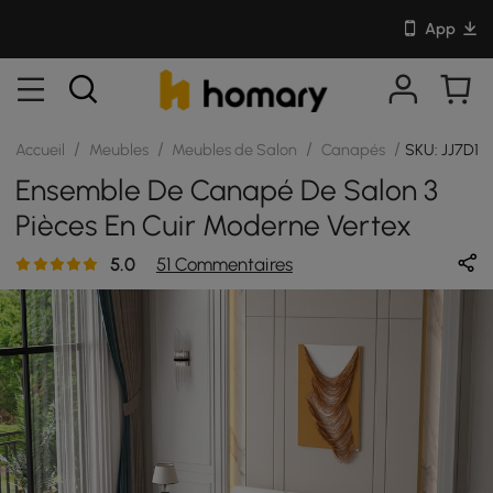
App
/
/
/
/
Accueil
Meubles
Meubles de Salon
Canapés
SKU: JJ7D15
Ensemble De Canapé De Salon 3
Pièces En Cuir Moderne Vertex
5.0
51 Commentaires