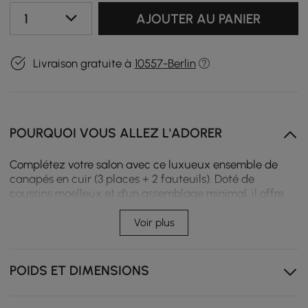
1
AJOUTER AU PANIER
Livraison gratuite à
10557-Berlin
POURQUOI VOUS ALLEZ L'ADORER
Complétez votre salon avec ce luxueux ensemble de
canapés en cuir (3 places + 2 fauteuils). Doté de
coussins moelleux et d'un assemblage minimal, il offre
un confort instantané et une élégance moderne pour un
espace accueillant.
Voir plus
Cadre en bois massif
POIDS ET DIMENSIONS
Revêtement luxueux en similicuir
Remplir de mousse à haute résilience