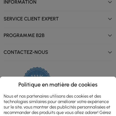
INFORMATION
SERVICE CLIENT EXPERT
PROGRAMME B2B
Les coussins extra-larges en mousse à haute résilience
offrent un confort et un soutien inégalés.
CONTACTEZ-NOUS
111K
4.8
Politique en matière de cookies
star
ZERTIFIZIERTE BEWERTUNGEN
rating
Nous et nos partenaires utilisons des cookies et des
technologies similaires pour améliorer votre expérience
sur le site, vous montrer des publicités personnalisées et
recommander des produits que vous allez adorer! Gérez