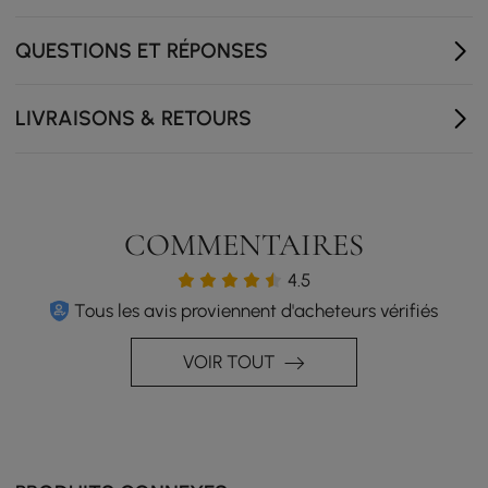
Haut-parleurs Bluetooth intégrés pour la musique, les
podcasts et l'ambiance.
QUESTIONS ET RÉPONSES
Miroir éclairé avec éclairage à capteur intelligent
pour un éclairage sans effort
LIVRAISONS & RETOURS
COMMENTAIRES
4.5
Tous les avis proviennent d'acheteurs vérifiés
VOIR TOUT