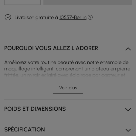
Livraison gratuite à
10557-Berlin
POURQUOI VOUS ALLEZ L'ADORER
Améliorez votre routine beauté avec notre ensemble de
maquillage intelligent, comprenant un plateau en pierre
frittée, un miroir éclairé avec éclairage par capteur et
un tabouret chic en similicuir pour plus de confort. Doté
d'une station de recharge multiple et de haut-parleurs
Voir plus
Bluetooth, il constitue le mélange parfait d'élégance et
de commodité.
POIDS ET DIMENSIONS
Plateau en grès fritté durable et résistant aux taches
Station de recharge multiple pratique pour garantir
que tous vos appareils restent sous tension
SPÉCIFICATION