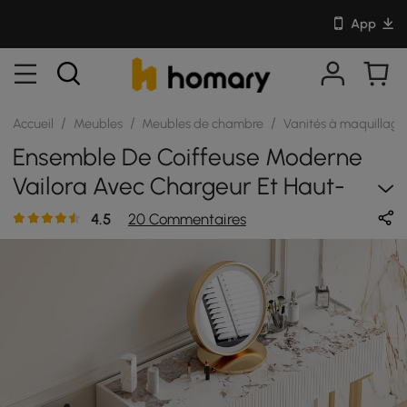
App
/
/
/
Accueil
Meubles
Meubles de chambre
Vanités à maquillag
Ensemble De Coiffeuse Moderne
Vailora Avec Chargeur Et Haut-
Parleurs Bluetooth
4.5
20 Commentaires