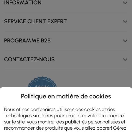
INFORMATION
SERVICE CLIENT EXPERT
PROGRAMME B2B
CONTACTEZ-NOUS
111K
4.8
Politique en matière de cookies
star
ZERTIFIZIERTE BEWERTUNGEN
rating
Nous et nos partenaires utilisons des cookies et des
technologies similaires pour améliorer votre expérience
sur le site, vous montrer des publicités personnalisées et
recommander des produits que vous allez adorer! Gérez