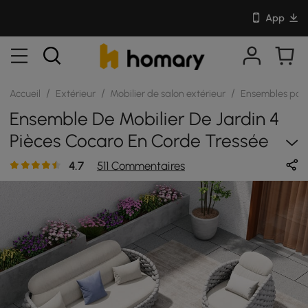
App
/
/
/
Accueil
Extérieur
Mobilier de salon extérieur
Ensembles pour
Ensemble De Mobilier De Jardin 4
Pièces Cocaro En Corde Tressée
Avec Table Basse Et Base
4.7
511 Commentaires
Pivotante, Gris-Blanc