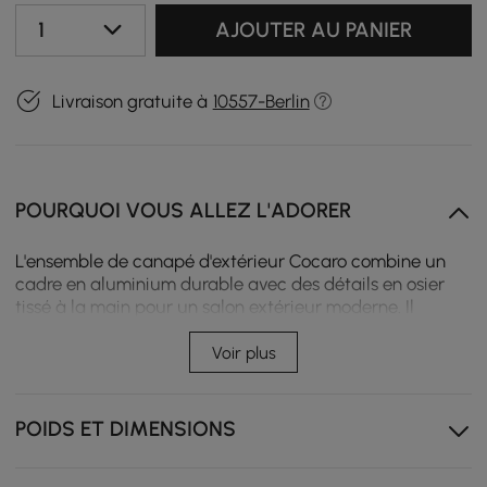
1
AJOUTER AU PANIER
Livraison gratuite à
10557-Berlin
POURQUOI VOUS ALLEZ L'ADORER
L'ensemble de canapé d'extérieur Cocaro combine un
cadre en aluminium durable avec des détails en osier
tissé à la main pour un salon extérieur moderne. Il
comprend un canapé 2 places, deux fauteuils pivotants
et une table basse, et est résistant aux UV, à l'eau et à la
Voir plus
rouille pour un confort quotidien sur la terrasse.
Le cadre en alliage d'aluminium assure la stabilité et
POIDS ET DIMENSIONS
des performances résistantes aux intempéries en
extérieur.