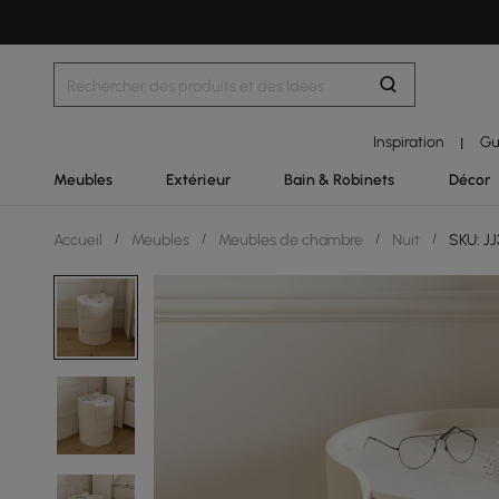
Inspiration
Gu
|
Meubles
Extérieur
Bain & Robinets
Décor
Accueil
/
Meubles
/
Meubles de chambre
/
Nuit
/
SKU: J