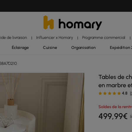
ide de livraison
Influencer x Homary
Programme commercial
|
|
|
Éclairage
Cuisine
Organisation
Expédition
J38A7D210
Tables de ch
en marbre et
4.8
Soldes de la rent
499
,99
€
5