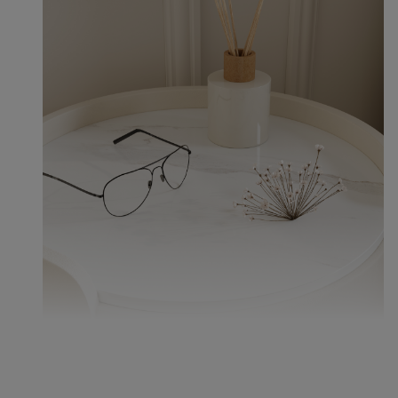
Plateau en pierre frittée, résistant aux rayures,
résistant à l'usure et facile à nettoyer.