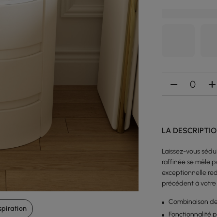
LA DESCRIPTI
Laissez-vous sédu
raffinée se mêle p
exceptionnelle red
précédent à votre
Combinaison de
spiration
Fonctionnalité 