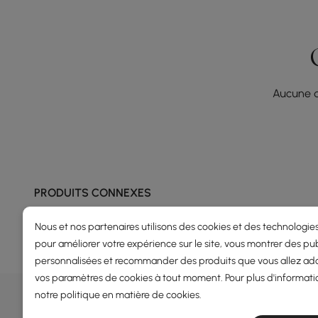
Aucune q
PRODUITS CONNEXES
Nous et nos partenaires utilisons des cookies et des technologies
pour améliorer votre expérience sur le site, vous montrer des pub
personnalisées et recommander des produits que vous allez ado
vos paramètres de cookies à tout moment. Pour plus d'informati
OFFRES, INSPIRATION ET TENDAN
notre
politique en matière de cookies
.
En savoir plus sur les offres spéciales, les promotions, les é