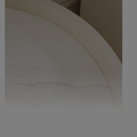
La conception des bords surélevés empêche les
objets de tomber.