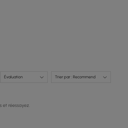
Évaluation
Trier par : Recommend
s et réessayez.